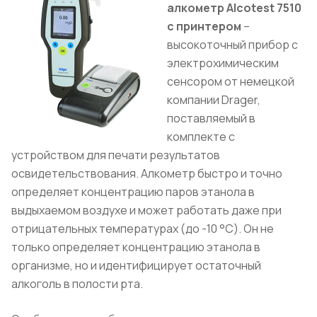
алкометр Alcotest 7510
с принтером
–
высокоточный прибор с
электрохимическим
сенсором от немецкой
компании Drager,
поставляемый в
комплекте с
устройством для печати результатов
освидетельствования. Алкометр быстро и точно
определяет концентрацию паров этанола в
выдыхаемом воздухе и может работать даже при
отрицательных температурах (до -10 °С). Он не
только определяет концентрацию этанола в
организме, но и идентифицирует остаточный
алкоголь в полости рта.