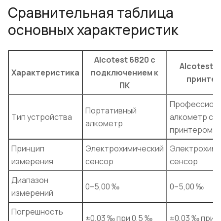
Сравнительная таблица
основных характеристик
Alcotest 6820 с
Alcotest 7
Характеристика
подключением к
принте
ПК
Профессион
Портативный
Тип устройства
алкометр с
алкометр
принтером
Принцип
Электрохимический
Электрохими
измерения
сенсор
сенсор
Диапазон
0–5,00 ‰
0–5,00 ‰
измерений
Погрешность
±0,03 ‰ при 0,5 ‰
±0,03 ‰ при 0