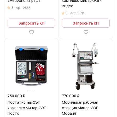
«Неврополиграф»
комплекс Мицар-ЭЭГ-
Видео
5
Арт.
2853
5
Арт.
1678
Запросить КП
Запросить КП
750 000 ₽
770 000 ₽
Портативный ЭЭГ
Мобильная рабочая
комплекс Мицар-ЭЭГ-
станция Мицар-ЭЭГ-
Порто
Мобайл