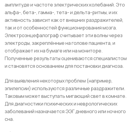
амплитуде и частоте электрических колебаний. Это
альфа-, бета-, гамма-, тета- и дельта-ритмы, и их
активность зависит как от внешних раздражителей,
так и от особенностей функционирования мозга.
Электроэнцефалограф считывает эти волны через
электроды, закреплённые на голове пациента, и
отображает их на бумаге или на мониторе.
Полученные результаты оцениваются специалистом
и становятся основанием для постановки диагноза.
Для выявления некоторых проблем (например,
эпилепсии) используются различные раздражители.
Таковым может выступать мигающий свет в комнате.
Для диагностики психических и неврологических
заболеваний назначается ЭЭГ дневного или ночного
сна.