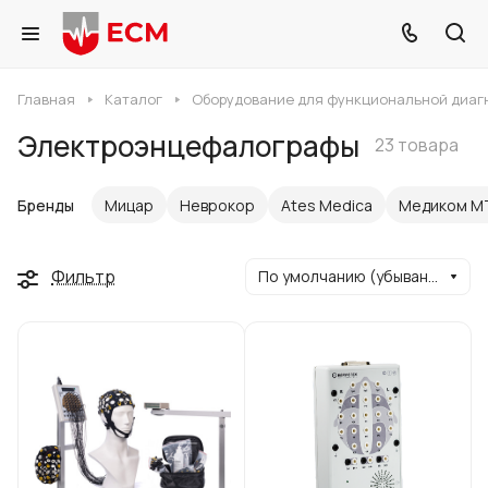
Главная
Каталог
Оборудование для функциональной диаг
Электроэнцефалографы
23 товара
Бренды
Мицар
Неврокор
Ates Medica
Медиком М
Фильтр
По умолчанию (убывание)