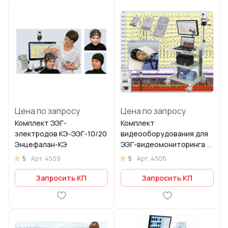
Цена по запросу
Цена по запросу
Комплект ЭЭГ-
Комплект
электродов КЭ-ЭЭГ-10/20
видеооборудования для
Энцефалан-КЭ
ЭЭГ-видеомониторинга и
ПМО Энцефалан-Видео
5
5
Арт.
4509
Арт.
4508
Запросить КП
Запросить КП