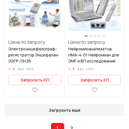
Цена по запросу
Цена по запросу
Электроэнцефалограф-
Нейромиоанализатор
регистратор Энцефалан-
НМА-4-01 Нейромиан для
ЭЭГР-19/26
ЭМГ и ВП исследований
5
5
Арт.
4505
Арт.
4481
Запросить КП
Запросить КП
Загрузить еще
1
2