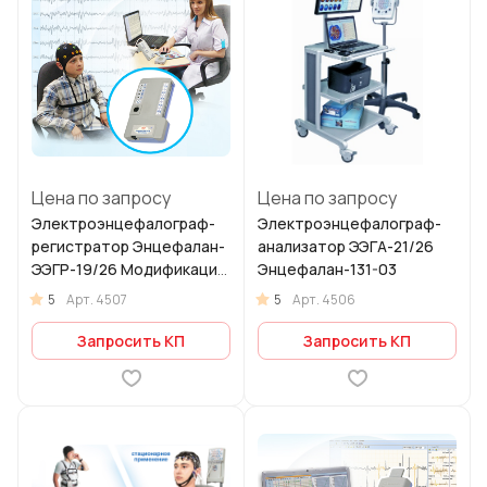
Цена по запросу
Цена по запросу
Электроэнцефалограф-
Электроэнцефалограф-
регистратор Энцефалан-
анализатор ЭЭГА-21/26
ЭЭГР-19/26 Модификация
Энцефалан-131-03
«Мини»
5
5
Арт.
4507
Арт.
4506
Запросить КП
Запросить КП