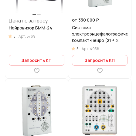
от 330 000 ₽
Цена по запросу
Система
Нейровизор БММ-24
электроэнцефалографическа
5
Арт.
5769
Компакт-нейро (21 + 3
канала)
5
Арт.
4958
Запросить КП
Запросить КП