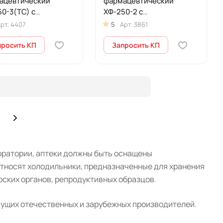
ацевтический
фармацевтический
0-3(ТС) с
ХФ-250-2 с
рованной
металлической дверью
рт.
4407
5
Арт.
3861
лянной дверью (250
(250 л)
просить КП
Запросить КП
оратории, аптеки должны быть оснащены
тносят холодильники, предназначенные для хранения
рских органов, репродуктивных образцов.
дущих отечественных и зарубежных производителей.