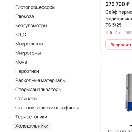
276 790 ₽
Гистопроцессоры
Сейф-термо
Глюкоза
медицински
TS-3/25
Коагулометры
5
Арт.
296
КЩС
Микроскопы
Запросить
Микротомы
Моча
Наркотики
Расходные материалы
Спермоанализаторы
Стайнеры
Станции заливки парафином
Термостолики
Холодильники
Цена по з