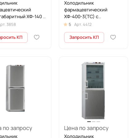
дильник
Холодильник
ацевтический
фармацевтический
габаритный ХФ-140 с
ХФ-400-3(ТС) с
ллической дверью
тонированной
рт.
3858
5
Арт.
4412
л)
стеклянной дверью (400
л)
просить КП
Запросить КП
 по запросу
Цена по запросу
дильник
Холодильник