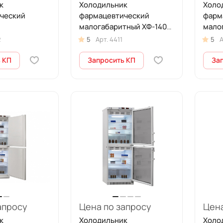
к
Холодильник
Холо
ческий
фармацевтический
фарм
малогабаритный ХФ-140-
мало
кой дверью
1(ТС) с тонированной
мета
2
5
Арт.
4411
5
А
стеклянной дверью (140
(140 
л)
 КП
Запросить КП
За
апросу
Цена по запросу
Цена
к
Холодильник
Холо