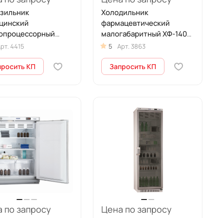
зильник
Холодильник
цинский
фармацевтический
опроцессорный
малогабаритный ХФ-140-1
0/20/35 (180 л)
со стеклянной дверью
рт.
4415
5
Арт.
3863
(140 л)
просить КП
Запросить КП
 по запросу
Цена по запросу