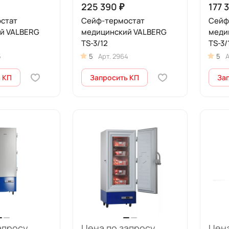
225 390 ₽
177 
стат
Сейф-термостат
Сейф
й VALBERG
медицинский VALBERG
меди
TS-3/12
TS-3
ASK-
5
5
Арт.
2964
5
А
 КП
Запросить КП
За
апросу
Цена по запросу
Цена