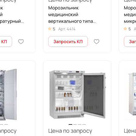
ик
Морозильник
Моро
й
медицинский
меди
ратурный
вертикального типа
микр
3 л)
ММШ-220 (200 л)
ММ-18
5
Арт.
4414
5
А
 КП
Запросить КП
За
апросу
Цена по запросу
Цена