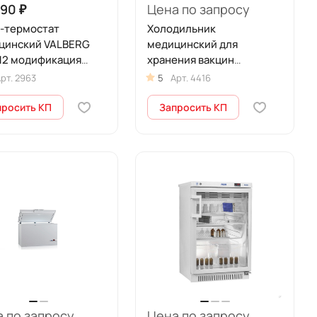
390 ₽
Цена по запросу
-термостат
Холодильник
цинский VALBERG
медицинский для
/12 модификация
хранения вакцин
30
активный VacProtect VPA-
рт.
2963
5
Арт.
4416
200 (200 л)
просить КП
Запросить КП
 по запросу
Цена по запросу