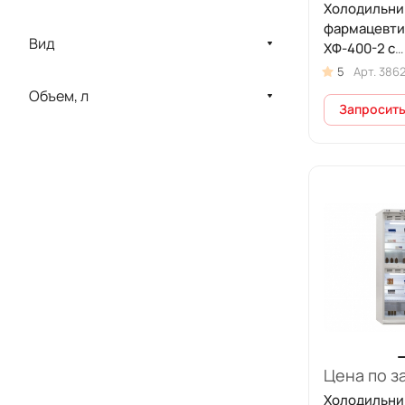
Холодильни
фармацевти
Вид
ХФ-400-2 с
металличес
5
Арт.
386
(400 л)
Объем, л
Запросить
Цена по з
Холодильни