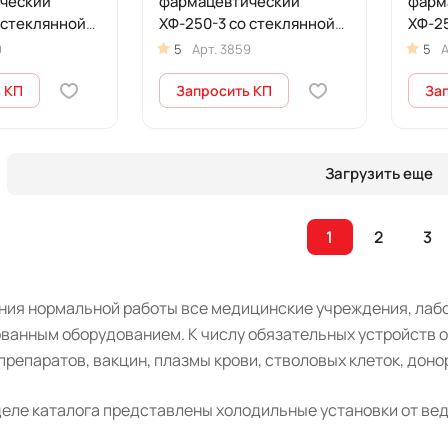
ческий
фармацевтический
фарм
 стеклянной
ХФ-250-3 со стеклянной
ХФ-25
 л)
дверью (250 л)
тони
0
5
Арт.
3859
5
А
стек
л)
 КП
Запросить КП
За
Загрузить еще
1
2
3
ния нормальной работы все медицинские учреждения, лаб
ванным оборудованием. К числу обязательных устройств о
репаратов, вакцин, плазмы крови, стволовых клеток, доно
деле каталога представлены холодильные установки от ве