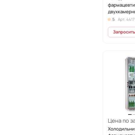
фармацевти
двухкамерн
(140/140 л) 
5
Арт.
4417
металличес
дверями
Запросить
Цена по з
Холодильни