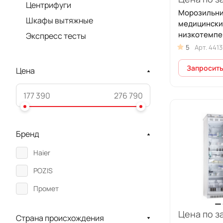
Центрифуги
Морозильн
Шкафы вытяжные
медицински
низкотемпе
Экспресс тесты
ММН-200 (19
5
Арт.
4413
Запросить
Цена
Бренд
Haier
POZIS
Промет
Цена по з
Страна происхождения