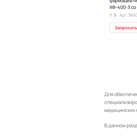
фармацевти
ХФ-400-3 со
дверью (400
5
Арт.
386
Запросить
Для обеспече
специализиро
медицинских п
В данном раз