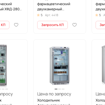
ческий
фармацевтический
фарм
ый ХФД-280
двухкамерный
двух
с
ХФД-280(ТС) (140/140 л)
(140/
5
Арт.
4418
5
А
кими
с тонированными
мета
стеклянными дверями
сере
 КП
Запросить КП
За
апросу
Цена по запросу
Цена
к
Холодильник
Холо