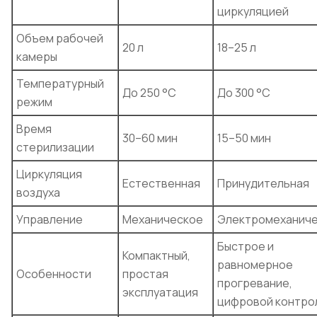
циркуляцией
Объем рабочей
20 л
18–25 л
камеры
Температурный
До 250 °C
До 300 °C
режим
Время
30–60 мин
15–50 мин
стерилизации
Циркуляция
Естественная
Принудительная
воздуха
Управление
Механическое
Электромеханич
Быстрое и
Компактный,
равномерное
Особенности
простая
прогревание,
эксплуатация
цифровой контро