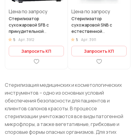
Цена по запросу
Цена по запросу
Стерилизатор
Стерилизатор
сухожаровой SFB с
сухожаровой SNB с
принудительной
естественной
циркуляцией воздуха
циркуляцией воздуха
5
5
Арт.
3912
Арт.
3911
Запросить КП
Запросить КП
Стерилизация медицинских и косметологических
инструментов – одно из основных условий
обеспечения безопасности для пациентов и
клиентов салонов красоты. В процессе
стерилизации уничтожаются все виды патогенной
микрофлоры, а также вегетативные, грибковые и
споровые формы опасных организмов. Для этих