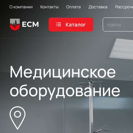
О компании
Контакты
Оплата
Доставка
Рассроч
Каталог
Медицинское
Медицинское
Медицинское
Медицинское
Медицинское
оборудование
оборудование
оборудование
оборудование
оборудование