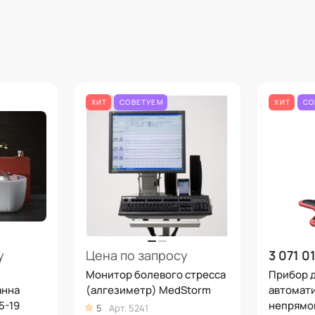
ХИТ
СОВЕТУЕМ
ХИТ
СО
у
Цена по запросу
3 071 01
Монитор болевого стресса
Прибор 
анна
(алгезиметр) MedStorm
автомат
5-19
непрямо
5
Арт.
5241