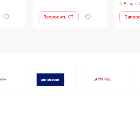
CORPULS
5
Арт.
Запросить КП
Запрос