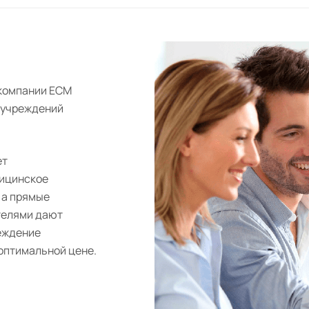
 компании ЕСМ
 учреждений
ет
дицинское
 а прямые
телями дают
еждение
оптимальной цене.