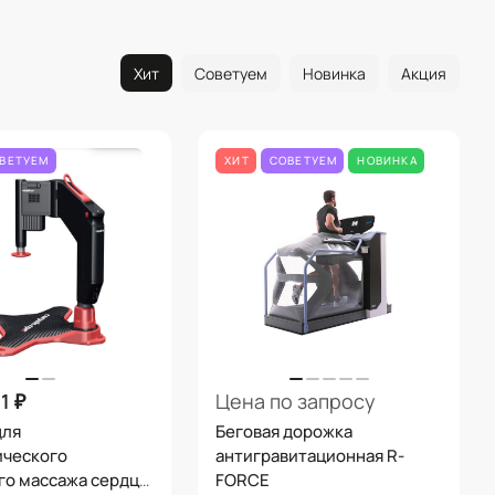
Хит
Советуем
Новинка
Акция
ВЕТУЕМ
ХИТ
СОВЕТУЕМ
НОВИНКА
1 ₽
Цена по запросу
для
Беговая дорожка
ического
антигравитационная R-
го массажа сердца
FORCE