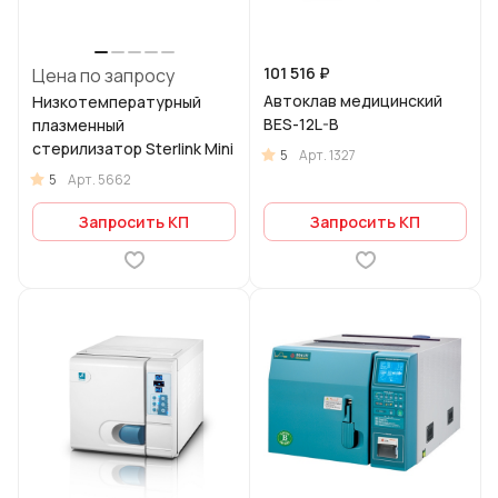
101 516 ₽
Цена по запросу
Автоклав медицинский
Низкотемпературный
BES-12L-B
плазменный
стерилизатор Sterlink Mini
5
Арт.
1327
5
Арт.
5662
Запросить КП
Запросить КП