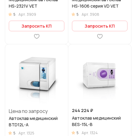
HS-2321V VET
HS-1606 серия VD VET
5
5
Арт.
3909
Арт.
3908
Запросить КП
Запросить КП
244 224 ₽
Цена по запросу
Автоклав медицинский
Автоклав медицинский
BES-15L-B
BTD12L-A
5
Арт.
1324
5
Арт.
1325