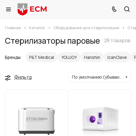
Главная
Каталог
Оборудование для стерилизации
Сте
Стерилизаторы паровые
28 товаров
Бренды
P&T Medical
YOUJOY
Hanshin
IcanClave
Фильтр
По умолчанию (убывание)