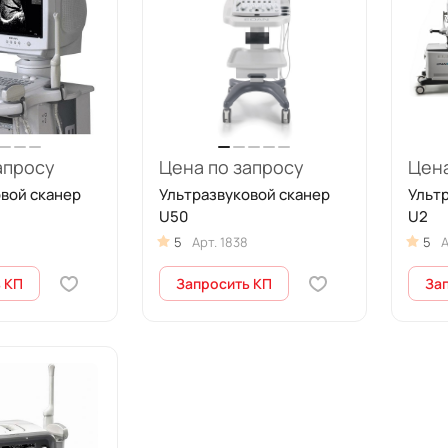
апросу
Цена по запросу
Цена
вой сканер
Ультразвуковой сканер
Ульт
U50
U2
5
Арт.
1838
5
А
 КП
Запросить КП
За