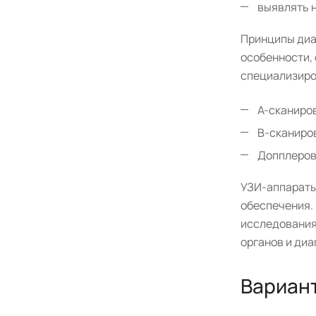
выявлять н
Принципы диа
особенности,
специализиро
А-сканиров
В-сканиров
Допплеровс
УЗИ-аппараты
обеспечения.
исследования
органов и диа
Вариан