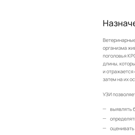
Назнач
Ветеринарные
организма жи
поголовья КР
длины, которы
и отражается
затем на их 
УЗИ позволяе
выявлять б
определят
оценивать