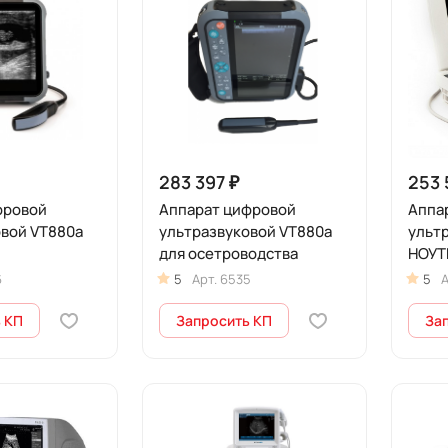
283 397 ₽
253 
фровой
Аппарат цифровой
Аппа
овой VT880a
ультразвуковой VT880a
ульт
для осетроводства
НОУТ
6
5
Арт.
6535
5
А
 КП
Запросить КП
За