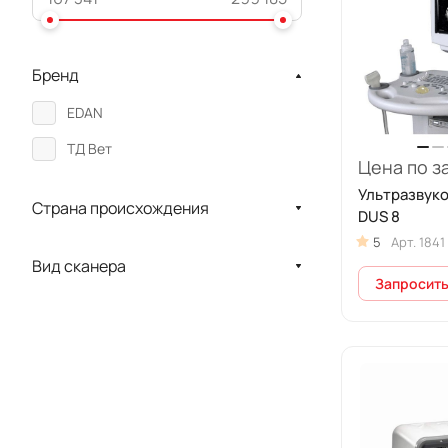
Бренд
EDAN
ТД Вет
Цена по з
Ультразвуко
Страна происхождения
DUS 8
5
Арт.
1841
Вид сканера
Запросить