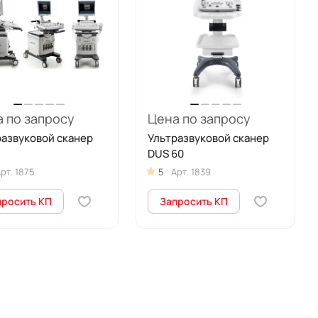
 по запросу
Цена по запросу
развуковой сканер
Ультразвуковой сканер
DUS 60
рт.
1875
5
Арт.
1839
просить КП
Запросить КП