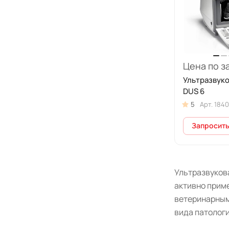
Цена по з
Ультразвуко
DUS 6
5
Арт.
1840
Запросить
Ультразвуков
активно прим
ветеринарным
вида патологи