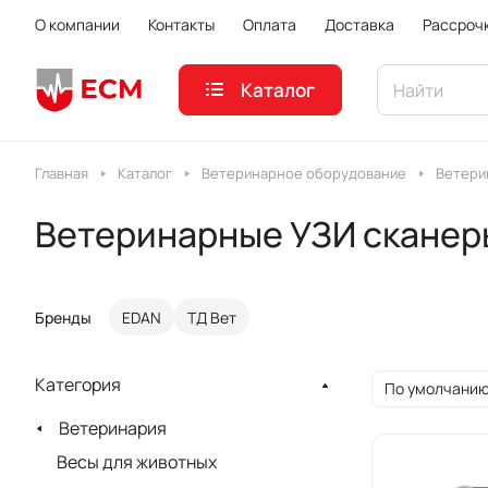
О компании
Контакты
Оплата
Доставка
Рассроч
Каталог
Главная
Каталог
Ветеринарное оборудование
Ветери
Ветеринарные УЗИ сканер
Бренды
EDAN
ТД Вет
Категория
По умолчанию
Ветеринария
Весы для животных