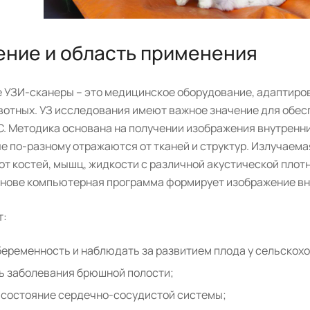
ение и область применения
 УЗИ-сканеры – это медицинское оборудование, адаптиров
вотных. УЗ исследования имеют важное значение для обес
С. Методика основана на получении изображения внутренни
е по-разному отражаются от тканей и структур. Излучаема
 от костей, мышц, жидкости с различной акустической пло
основе компьютерная программа формирует изображение вн
т:
еременность и наблюдать за развитием плода у сельскох
ь заболевания брюшной полости;
 состояние сердечно-сосудистой системы;