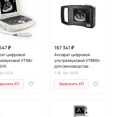
547 ₽
167 341 ₽
рат цифровой
Аппарат цифровой
развуковой VT98c
ультразвуковой VT880n
БУК
для свиноводства
рт.
6534
5
Арт.
6533
просить КП
Запросить КП