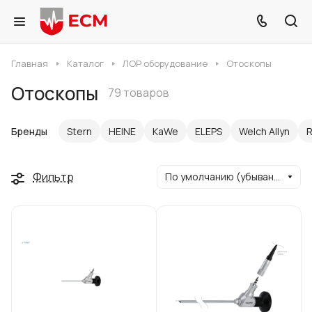
Главная
Каталог
ЛОР оборудование
Отоскопы
Отоскопы
79 товаров
Бренды
Stern
HEINE
KaWe
ELEPS
Welch Allyn
R
Фильтр
По умолчанию (убывание)