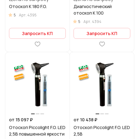
Отоскоп K 180 F.O.
Диагностический
отоскоп K 100
5
Арт.
4395
5
Арт.
4394
Запросить КП
Запросить КП
от 15 097 ₽
от 10 438 ₽
Отоскоп Piccolight F.O. LED
Отоскоп Piccolight F.O. LED
2,5В повышенной яркости
2,5В