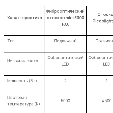
Фиброоптический
Отоск
Характеристика
отоскоп mini 3000
Piccolight
F.O.
Тип
Подвижный
Подвижн
Фиброоптический
Фиброоптич
Источник света
LED
LED
Мощность (Вт)
2
1
Цветовая
5000
4500
температура (K)