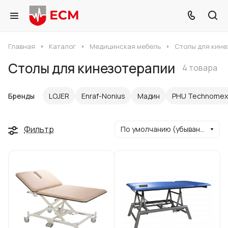
Главная
Каталог
Медицинская мебель
Столы для кине
Столы для кинезотерапии
4 товара
Бренды
LOJER
Enraf-Nonius
Мадин
PHU Technomex
Фильтр
По умолчанию (убывание)