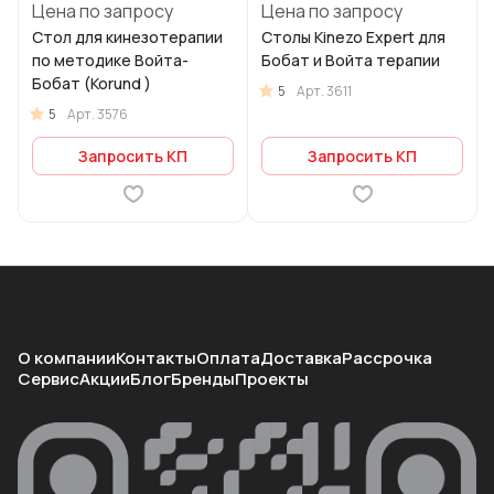
Цена по запросу
Цена по запросу
Стол для кинезотерапии
Столы Kinezo Expert для
по методике Войта-
Бобат и Войта терапии
Бобат (Korund )
5
Арт.
3611
5
Арт.
3576
Запросить КП
Запросить КП
О компании
Контакты
Оплата
Доставка
Рассрочка
Сервис
Акции
Блог
Бренды
Проекты