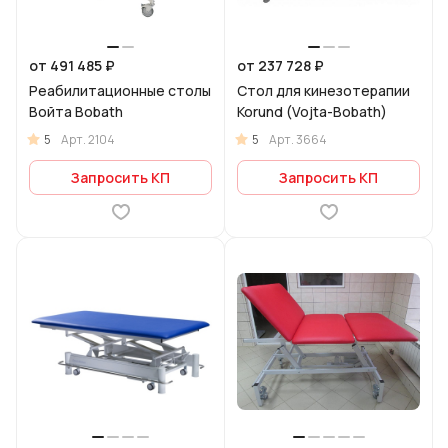
от 491 485 ₽
от 237 728 ₽
Реабилитационные столы
Стол для кинезотерапии
Войта Bobath
Korund (Vojta-Bobath)
5
5
Арт.
2104
Арт.
3664
Запросить КП
Запросить КП