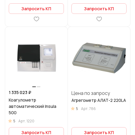
Запросить КП
Запросить КП
1 335 023 ₽
Цена по запросу
Коагулометр
Агрегометр АЛАТ-2 220LA
автоматический Insula
5
Арт.
786
500
5
Арт.
1220
Запросить КП
Запросить КП