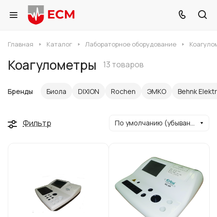
Главная
Каталог
Лабораторное оборудование
Коагуло
Коагулометры
13 товаров
Бренды
Биола
DIXION
Rochen
ЭМКО
Behnk Elektr
Фильтр
По умолчанию (убывание)