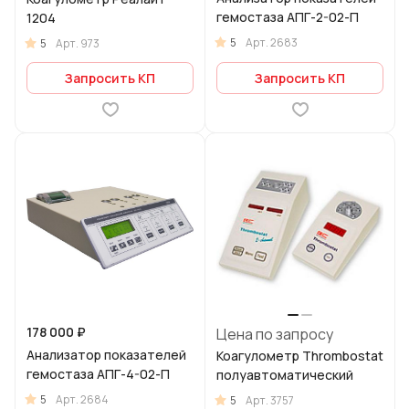
гемостаза АПГ-2-02-П
1204
5
Арт.
2683
5
Арт.
973
Запросить КП
Запросить КП
178 000 ₽
Цена по запросу
Анализатор показателей
Коагулометр Thrombostat
гемостаза АПГ-4-02-П
полуавтоматический
5
Арт.
2684
5
Арт.
3757