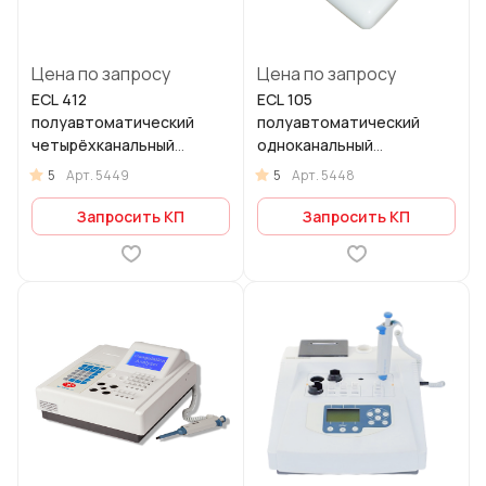
Цена по запросу
Цена по запросу
ECL 412
ECL 105
полуавтоматический
полуавтоматический
четырёхканальный
одноканальный
коагулометр
коагулометр
5
5
Арт.
5449
Арт.
5448
Запросить КП
Запросить КП