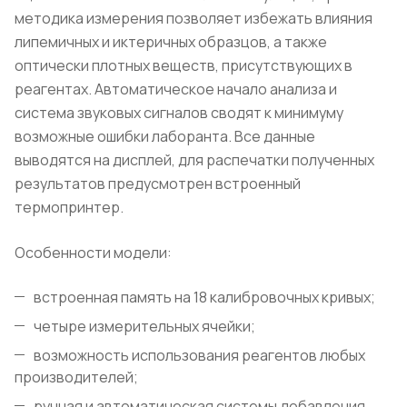
методика измерения позволяет избежать влияния
липемичных и иктеричных образцов, а также
оптически плотных веществ, присутствующих в
реагентах. Автоматическое начало анализа и
система звуковых сигналов сводят к минимуму
возможные ошибки лаборанта. Все данные
выводятся на дисплей, для распечатки полученных
результатов предусмотрен встроенный
термопринтер.
Особенности модели:
встроенная память на 18 калибровочных кривых;
четыре измерительных ячейки;
возможность использования реагентов любых
производителей;
ручная и автоматическая системы добавления