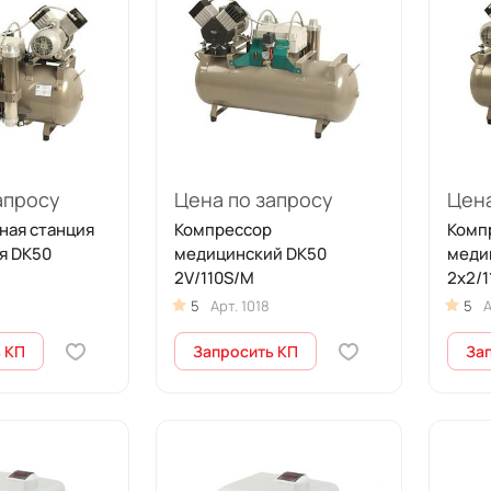
апросу
Цена по запросу
Цена
ная станция
Компрессор
Комп
я DK50
медицинский DK50
меди
2V/110S/M
2x2/1
5
Арт.
1018
5
А
 КП
Запросить КП
За