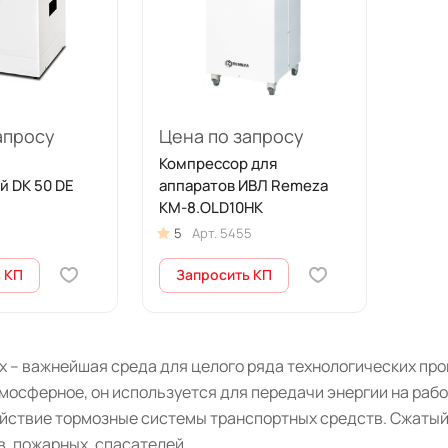
апросу
Цена по запросу
Компрессор для
й DK 50 DE
аппаратов ИВЛ Remeza
КМ-8.OLD10НК
5
Арт.
5455
 КП
Запросить КП
х – важнейшая среда для целого ряда технологических пр
мосферное, он используется для передачи энергии на рабо
ействие тормозные системы транспортных средств. Сжаты
, пожарных, спасателей.