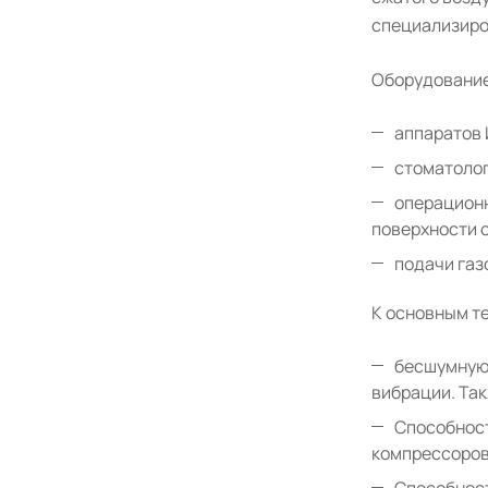
специализиро
Оборудование
аппаратов 
стоматолог
операционн
поверхности 
подачи газ
К основным т
бесшумную 
вибрации. Та
Способност
компрессоров