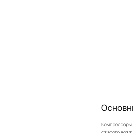
Основн
Компрессоры 
сжатого возду