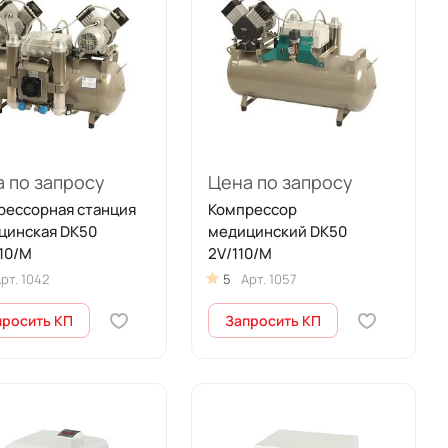
 по запросу
Цена по запросу
рессорная станция
Компрессор
цинская DK50
медицинский DK50
10/M
2V/110/M
рт.
1042
5
Арт.
1057
просить КП
Запросить КП