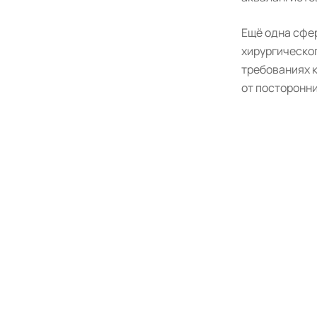
Ещё одна сфе
хирургическог
требованиях к
от посторонн