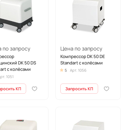
 по запросу
Цена по запросу
рессор
Компрессор DK 50 DE
цинский DK 50 DS
Standart с колёсами
art с колёсами
5
Арт.
1056
рт.
1051
просить КП
Запросить КП