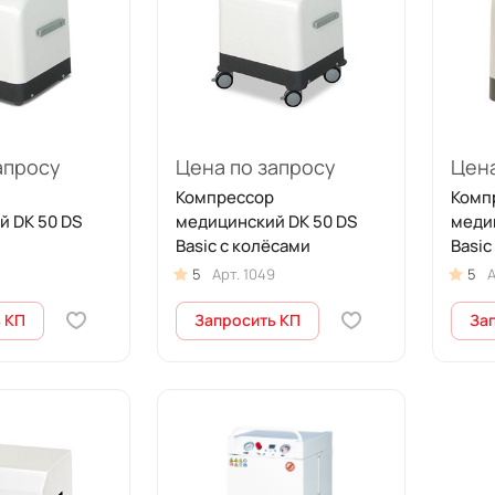
апросу
Цена по запросу
Цена
Компрессор
Комп
й DK 50 DS
медицинский DK 50 DS
меди
Basic с колёсами
Basic
5
Арт.
1049
5
А
 КП
Запросить КП
За