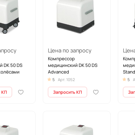
апросу
Цена по запросу
Цена
Компрессор
Комп
й DK 50 DS
медицинский DK 50 DS
меди
колёсами
Advanced
Stand
5
Арт.
1052
5
А
 КП
Запросить КП
За