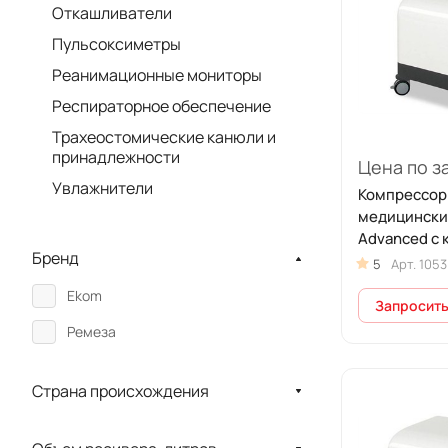
Откашливатели
Пульсоксиметры
Реанимационные мониторы
Респираторное обеспечение
Трахеостомические канюли и
принадлежности
Цена по з
Увлажнители
Компрессор
медицински
Advanced с 
Бренд
5
Арт.
1053
Ekom
Запросить
Ремеза
Страна происхождения