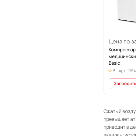
Цена по з
Компрессор
медицински
Basic
5
Арт.
1054
Запросить
Сжатый возду
превышает ат
приводит в д
аквалангистов