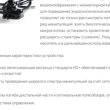
видеоизображения с миниатюрной ка
для подведения эндоскопических ин
позволяет не только рассмотреть пат
ряд манипуляций: взять биологическ
микроскопом, остановить кровотечен
расширить стриктуры (сужения). Рез
носитель и в дальнейшем использова
нные характеристики устройства:
кая записывающая матрица стандарта HD+ обеспечивает 
 слизистой;
ь проведения широкого спектра манипуляций за счёт опти
лы изгиба дистальной части и оптимальное поле обзора, 
истема управления;