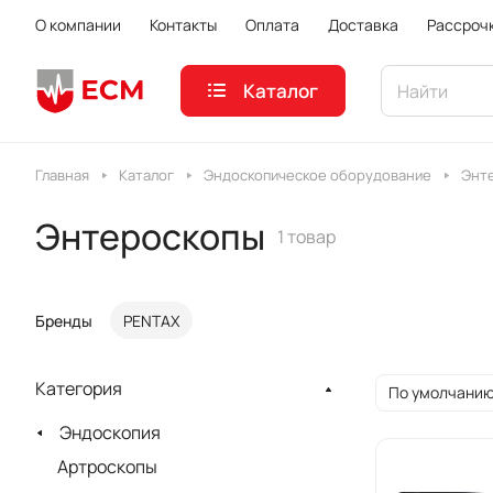
О компании
Контакты
Оплата
Доставка
Рассроч
Каталог
Главная
Каталог
Эндоскопическое оборудование
Энт
Энтероскопы
1 товар
Бренды
PENTAX
Категория
По умолчанию
Эндоскопия
Артроскопы