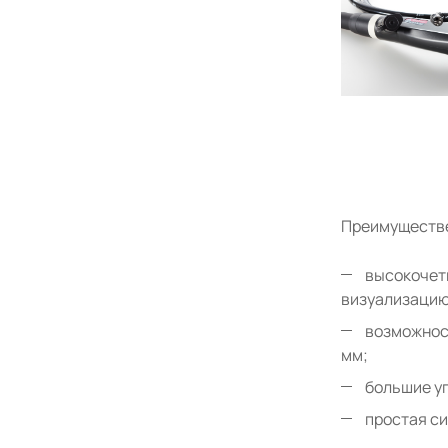
Преимуществе
высокочет
визуализацию
возможност
мм;
большие уг
простая с