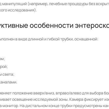
д манипуляций (например, лечебные процедуры без вскрыт
кого исследования).
уктивные особенности энтероск
полнен в виде длинной и гибкой трубки, оснащенной:
ом;
рой;
м света;
каналами.
меняет положение вверх/вниз, вправо/влево для выбора б
чивает освещение исследуемой зоны. Камера фиксирует из
а монитор. На дистальном конце трубки предусмотрены ка