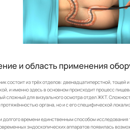
ение и область применения обо
ник состоит из трёх отделов: двенадцатиперстной, тощей
кой, и именно здесь в основном происходит процесс пищев
мый сложный для визуального осмотра отдел ЖКТ. Сложност
 протяжённостью органа, но и с его специфической локали
и долгого времени единственным способом исследования т
овременных эндоскопических аппаратов появилась возможн