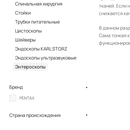
Спинальная хирургия
тканей. Если 
Стойки
снижается ка
Трубки питательные
В данном раз
Цистоскопы
Сама тонкая к
Шейверы
функциониров
Эндоскопы KARL STORZ
Эндоскопы ультразвуковые
Энтероскопы
Бренд
PENTAX
Страна происхождения