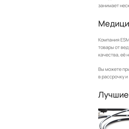
занимает неск
Медици
Компания ESM
товары от ве
качества, её
Вы можете пр
в рассрочку и
Лучшие