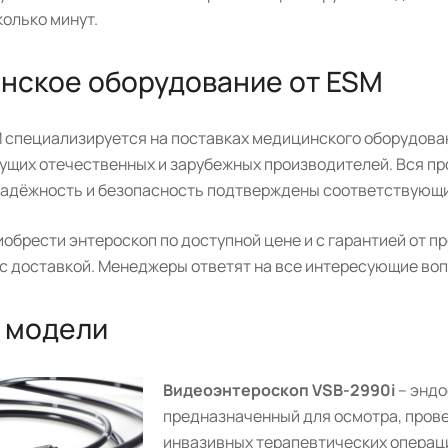
олько минут.
нское оборудование от ESM
 специализируется на поставках медицинского оборудован
дущих отечественных и зарубежных производителей. Вся п
 надёжность и безопасность подтверждены соответствующ
иобрести энтероскоп по доступной цене и с гарантией от 
 с доставкой. Менеджеры ответят на все интересующие во
 модели
Видеоэнтероскоп
VSB
-2990
i
– энд
предназначенный для осмотра, пров
инвазивных терапевтических операци