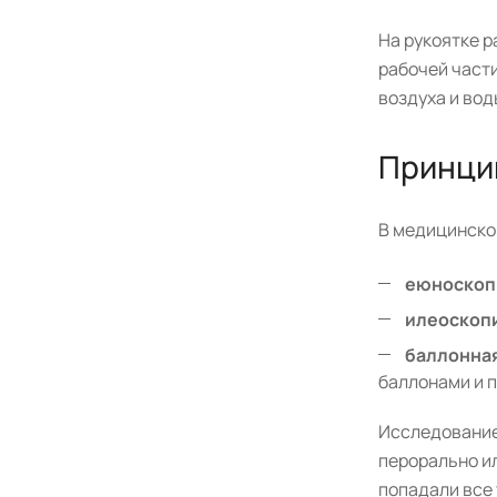
На рукоятке 
рабочей части
воздуха и вод
Принци
В медицинско
еюноско
илеоскоп
баллонна
баллонами и п
Исследование
перорально ил
попадали все