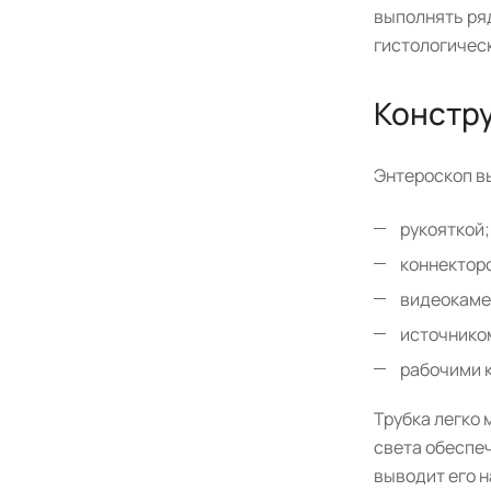
выполнять ря
гистологичес
Констр
Энтероскоп вы
рукояткой;
коннектор
видеокаме
источнико
рабочими 
Трубка легко 
света обеспе
выводит его н