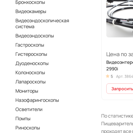
Бронхоскопы
Видеокамеры
Видеоэндоскопическая
система
Видеоэндоскопы
Гастроскопы
Цена по з
Гистероскопы
Видеоэнтер
Дуоденоскопы
2990i
Колоноскопы
5
Арт.
386
Лапароскопы
Запросить
Мониторы
Назофарингоскопы
Осветители
По статистике
Помпы
Пищеваритель
Риноскопы
проходят все