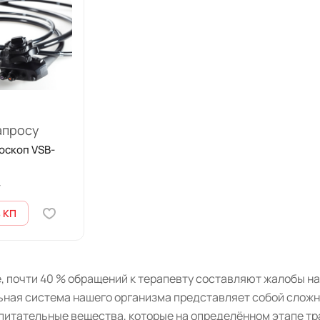
апросу
оскоп VSB-
4
 КП
, почти 40 % обращений к терапевту составляют жалобы н
ная система нашего организма представляет собой сложну
 питательные вещества, которые на определённом этапе 