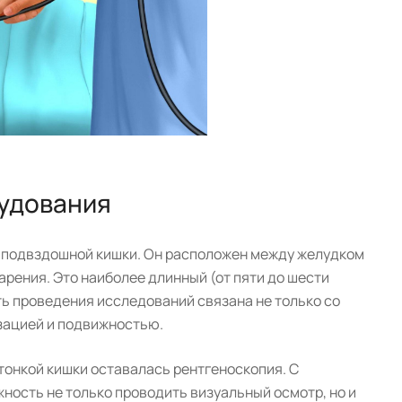
рудования
 и подвздошной кишки. Он расположен между желудком
арения. Это наиболее длинный (от пяти до шести
ь проведения исследований связана не только со
зацией и подвижностью.
онкой кишки оставалась рентгеноскопия. С
ость не только проводить визуальный осмотр, но и