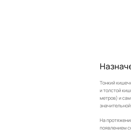
Назнач
Тонкий кишеч
и толстой киш
метров) и са
значительной
На протяжени
появлением с