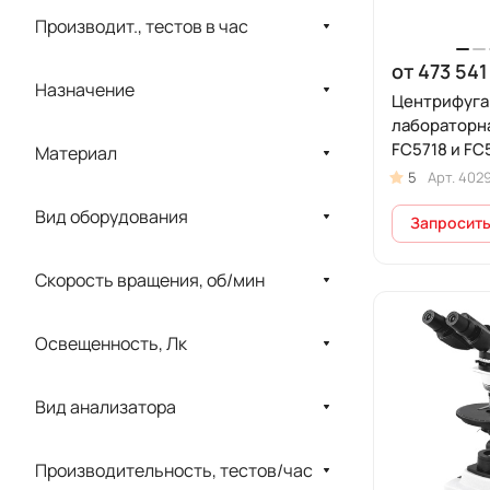
HEMAX
Производит., тестов в час
High Technology Inc
от 473 541
Назначение
IKA
Центрифуга
лабораторна
Improve
FC5718 и FC
Материал
InterVac
5
Арт.
402
Jiangsu Huida
Вид оборудования
Запросить
LABOMED
Скорость вращения, об/мин
LAMSYSTEMS
Levenhuk
Освещенность, Лк
Lishen
Вид анализатора
Medite
Medmos
Производительность, тестов/час
Meiji Techno