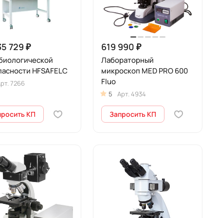
35 729 ₽
619 990 ₽
 биологической
Лабораторный
пасности HFSAFELC
микроскоп MED PRO 600
Fluo
рт.
7266
5
Арт.
4934
просить КП
Запросить КП