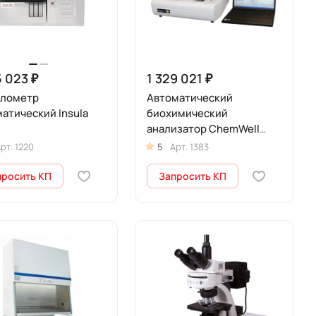
5 023 ₽
1 329 021 ₽
улометр
Автоматический
атический Insula
биохимический
анализатор ChemWell
2900 (T)
рт.
1220
5
Арт.
1383
просить КП
Запросить КП