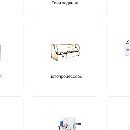
ы
Бани водяные
я
Гистопроцессоры