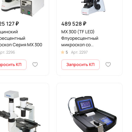
25 127 ₽
489 528 ₽
цинский
MX 300 (TF LED)
ресцентный
Флуоресцентный
оскоп Серия МХ 300
микроскоп со
светодиодным
рт.
2296
5
Арт.
2297
освещением
просить КП
Запросить КП