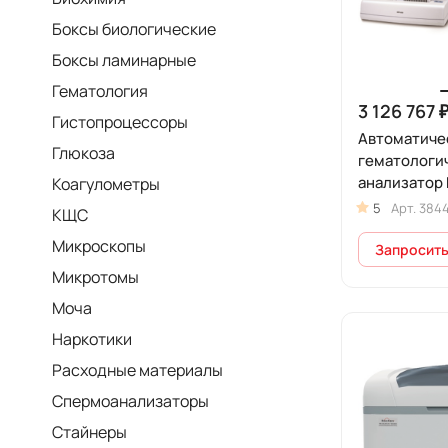
Боксы биологические
Боксы ламинарные
Гематология
3 126 767 
Гистопроцессоры
Автоматиче
Глюкоза
гематологи
анализатор 
Коагулометры
-5500 с авт
5
Арт.
384
КЩС
подачей обр
Микроскопы
подсчет ре
Запросить
Микротомы
Моча
Наркотики
Расходные материалы
Спермоанализаторы
Стайнеры