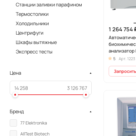
Станции заливки парафином
Термостолики
Холодильники
1 264 754 
Центрифуги
Автоматиче
Шкафы вытяжные
биохимичес
анализатор
Экспресс тесты
5
Арт.
1223
Запросить
Цена
Бренд
77 Elektronika
AllTest Biotech