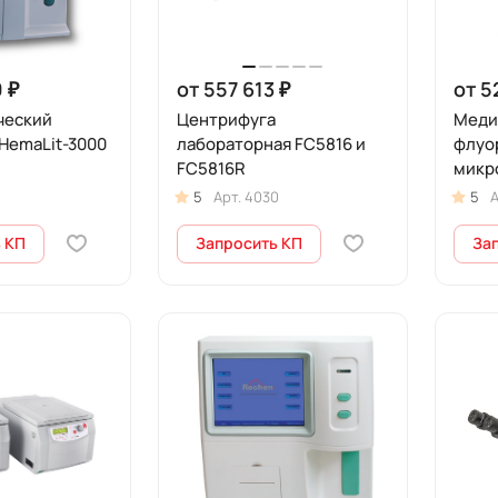
 ₽
от 557 613 ₽
от 5
ческий
Центрифуга
Меди
HemaLit-3000
лабораторная FC5816 и
флуо
FC5816R
микр
5
Арт.
4030
5
А
 КП
Запросить КП
За