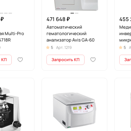
 ₽
471 648 ₽
455 
Автоматический
Меди
я Multi-Pro
гематологический
инве
5718R
анализатор Avis GA-60
микро
9
5
Арт.
1219
5
А
 КП
Запросить КП
За