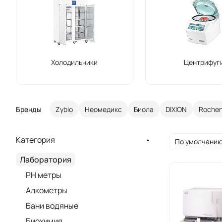
Холодильники
Центрифуг
Бренды
Zybio
Неомедикс
Биола
DIXION
Roche
Категория
По умолчанию
Лаборатория
PH метры
Алкометры
Бани водяные
Биохимия