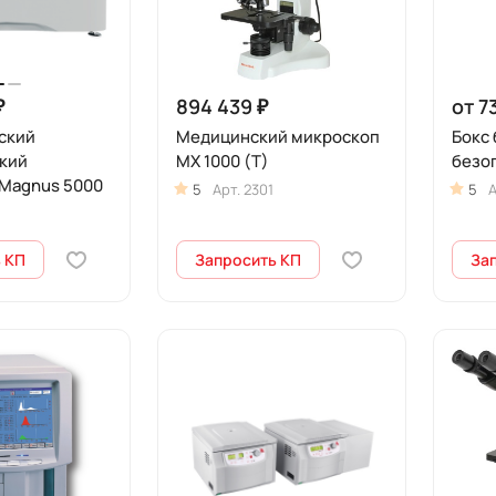
₽
894 439 ₽
от 7
ский
Медицинский микроскоп
Бокс
кий
MX 1000 (T)
безо
 Magnus 5000
5
Арт.
2301
5
А
 КП
Запросить КП
За