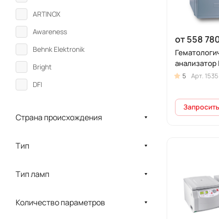
ARTINOX
Awareness
от 558 780
Behnk Elektronik
Гематологи
анализатор 
Bright
5
Арт.
1535
DFI
Diatron
Запросить
Страна происхождения
DIXION
Dräger
Тип
Elmi
ERBA
Тип ламп
Gongdong
Количество параметров
Haier