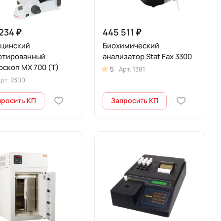
234 ₽
445 511 ₽
цинский
Биохимический
ртированный
анализатор Stat Fax 3300
скоп MX 700 (T)
5
Арт.
1381
рт.
2300
просить КП
Запросить КП