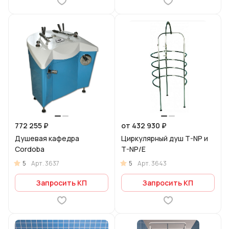
772 255 ₽
от 432 930 ₽
Душевая кафедра
Циркулярный душ T-NP и
Cordoba
T-NP/E
5
5
Арт.
3637
Арт.
3643
Запросить КП
Запросить КП