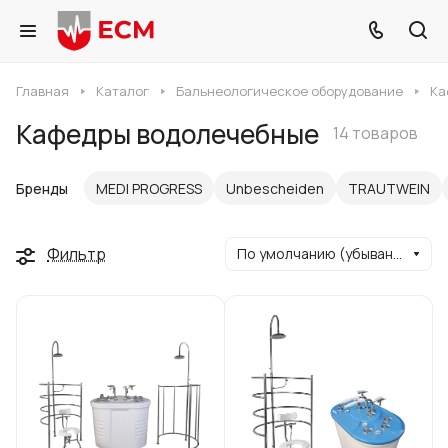
Главная
Каталог
Бальнеологическое оборудование
Ка
Кафедры водолечебные
14 товаров
Бренды
MEDI PROGRESS
Unbescheiden
TRAUTWEIN
Фильтр
По умолчанию (убывание)