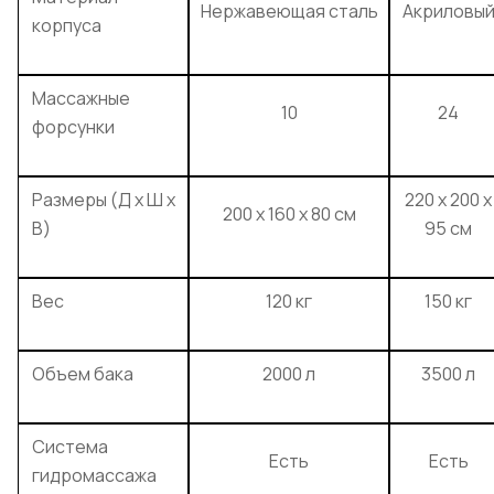
Нержавеющая сталь
Акриловы
корпуса
Массажные
10
24
форсунки
Размеры (Д х Ш х
220 x 200 x
200 x 160 x 80 см
В)
95 см
Вес
120 кг
150 кг
Объем бака
2000 л
3500 л
Система
Есть
Есть
гидромассажа