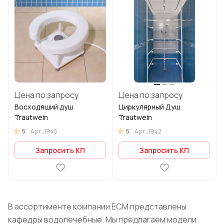
Цена по запросу
Цена по запросу
Восходящий душ
Циркулярный Душ
Trautwein
Trautwein
5
5
Арт.
1945
Арт.
1942
Запросить КП
Запросить КП
В ассортименте компании ЕСМ представлены
кафедры водолечебные. Мы предлагаем модели