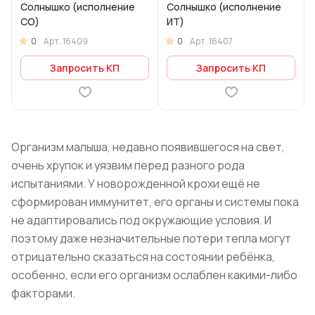
Солнышко (исполнение
Солнышко (исполнение
СО)
ИТ)
0
0
Арт.
16409
Арт.
16407
Запросить КП
Запросить КП
Организм малыша, недавно появившегося на свет,
очень хрупок и уязвим перед разного рода
испытаниями. У новорожденной крохи ещё не
сформирован иммунитет, его органы и системы пока
не адаптировались под окружающие условия. И
поэтому даже незначительные потери тепла могут
отрицательно сказаться на состоянии ребёнка,
особенно, если его организм ослаблен какими-либо
факторами.