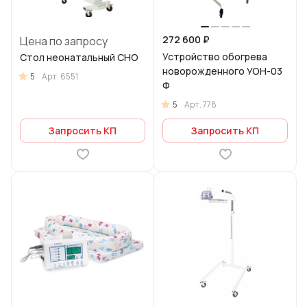
272 600 ₽
Цена по запросу
Устройство обогрева
Стол неонатальный CHO
новорожденного УОН-03
5
Арт.
6551
Ф
5
Арт.
778
Запросить КП
Запросить КП