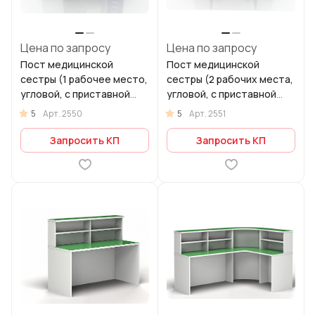
Цена по запросу
Цена по запросу
Пост медицинской
Пост медицинской
сестры (1 рабочее место,
сестры (2 рабочих места,
угловой, с приставной
угловой, с приставной
тумбой) 106-009-1
тумбой) 106-009-2
5
5
Арт.
2550
Арт.
2551
Запросить КП
Запросить КП