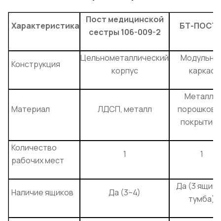
Пост медицинской
Характеристика
БТ-ПОСТ-
сестры 106-009-2
Цельнометаллический
Модульны
Конструкция
корпус
каркас
Металл с
Материал
ЛДСП, металл
порошков
покрытие
Количество
1
1
рабочих мест
Да (3 ящика,
Наличие ящиков
Да (3–4)
тумба)