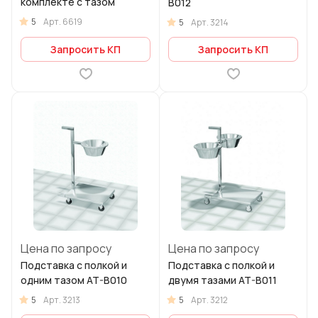
комплекте с тазом
B012
5
Арт.
6619
5
Арт.
3214
Запросить КП
Запросить КП
Цена по запросу
Цена по запросу
Подставка с полкой и
Подставка с полкой и
одним тазом AT-B010
двумя тазами AT-B011
5
5
Арт.
3213
Арт.
3212