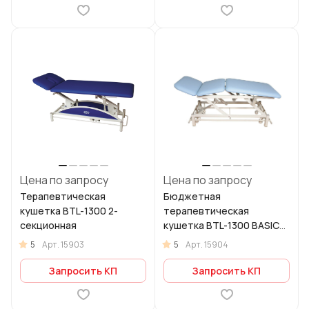
Цена по запросу
Цена по запросу
Терапевтическая
Бюджетная
кушетка BTL-1300 2-
терапевтическая
секционная
кушетка BTL-1300 BASIC
3-секционная
5
5
Арт.
15903
Арт.
15904
Запросить КП
Запросить КП