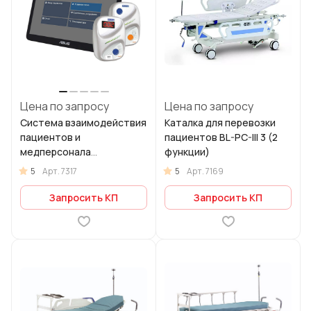
Цена по запросу
Цена по запросу
Система взаимодействия
Каталка для перевозки
пациентов и
пациентов BL-PC-III 3 (2
медперсонала
функции)
«BRILLIANT»
5
5
Арт.
7317
Арт.
7169
Запросить КП
Запросить КП