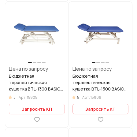
Цена по запросу
Цена по запросу
Бюджетная
Бюджетная
терапевтическая
терапевтическая
кушетка BTL-1300 BASIC
кушетка BTL-1300 BASIC
2-секционная
2-секционная
5
5
Арт.
15905
Арт.
15906
гидравлическая
Запросить КП
Запросить КП