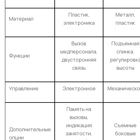
Пластик,
Металл,
Материал
электроника
пластик
Вызов
Подъемная
медперсонала,
спинка,
Функции
двусторонняя
регулировк
связь
высоты
Управление
Электронное
Механическ
Память на
вызовы,
индикация
Съемные
Дополнительные
занятости,
боковые
опции