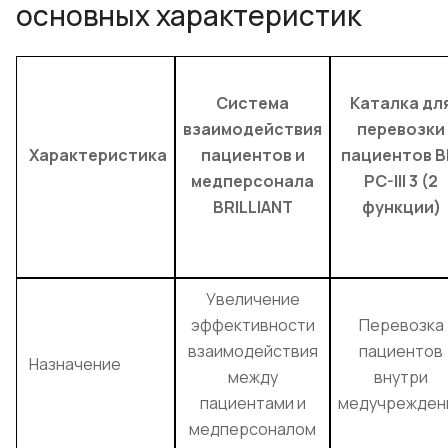
основных характеристик
Система
Каталка дл
взаимодействия
перевозки
Характеристика
пациентов и
пациентов B
медперсонала
PC-III 3 (2
BRILLIANT
функции)
Увеличение
эффективности
Перевозка
взаимодействия
пациентов
Назначение
между
внутри
пациентами и
медучрежден
медперсоналом