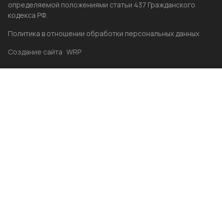
определяемой положениями статьи 437 Гражданского
кодекса РФ.
Политика в отношении обработки персональных данных
Создание сайта
WRP
Главная
Каталог
Избранные
Акции
Контакты
Бренды