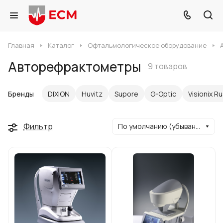
Главная
Каталог
Офтальмологическое оборудование
Авторефрактометры
9 товаров
Бренды
DIXION
Huvitz
Supore
G-Optic
Visionix R
Фильтр
По умолчанию (убывание)