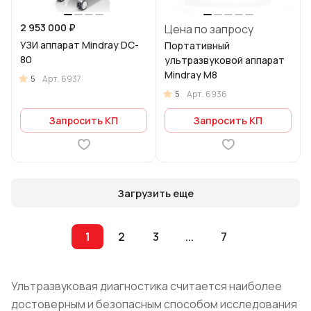
2 953 000 ₽
Цена по запросу
УЗИ аппарат Mindray DC-
Портативный
80
ультразвуковой аппарат
Mindray M8
5
Арт.
6937
5
Арт.
6936
Запросить КП
Запросить КП
Загрузить еще
1
2
3
...
7
Ультразвуковая диагностика считается наиболее
достоверным и безопасным способом исследования