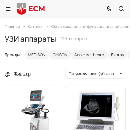
Главная
Каталог
Оборудование для функциональной диаг
УЗИ аппараты
126 товаров
Бренды
MEDISON
CHISON
Aco Healthcare
Evoray
Фильтр
По умолчанию (убывание)