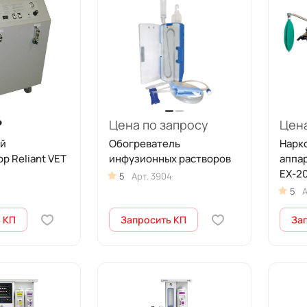
₽
Цена по запросу
Цена
й
Обогреватель
Нарк
р Reliant VET
инфузионных растворов
аппа
EX-20
5
Арт.
3904
5
А
 КП
Запросить КП
За