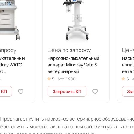
апросу
Цена по запросу
Цена
ыхательный
Наркозно-дыхательный
Нарк
ndray WATO
аппарат Mindray Veta 3
аппар
et
ветеринарный
вете
ый
4
5
Арт.
6986
5
А
 КП
Запросить КП
За
 предлагает купить наркозное ветеринарное оборудование
бретения вы можете найти на нашем сайте или узнать по 