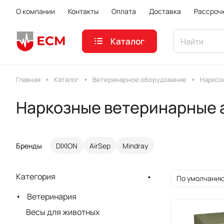
О компании
Контакты
Оплата
Доставка
Рассроч
Каталог
Главная
Каталог
Ветеринарное оборудование
Наркоз
Наркозные ветеринарные 
Бренды
DIXION
AirSep
Mindray
Категория
По умолчанию
Ветеринария
Весы для животных