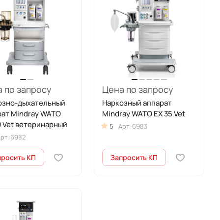
 по запросу
Цена по запросу
озно-дыхательный
Наркозный аппарат
рат Mindray WATO
Mindray WATO EX 35 Vet
 Vet ветеринарный
5
Арт.
6983
рт.
6982
просить КП
Запросить КП