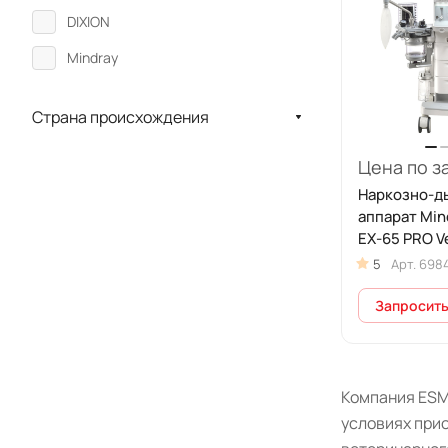
DIXION
Mindray
Страна происхождения
Цена по з
Наркозно-д
аппарат Mi
EX-65 PRO V
ветеринарн
5
Арт.
698
Запросить
Компания ESM
условиях прио