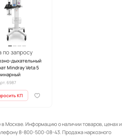
 по запросу
озно-дыхательный
ат Mindray Veta 5
ринарный
рт.
6987
просить КП
 в Москве. Информацию о наличии товаров, ценах и
телефону 8-800-500-08-43. Продажа наркозного