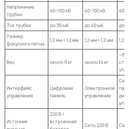
Напряжение
40–100 кВ
40–100 кВ
40–1
трубки
Ток трубки
до 30 мА
до 40 мА
до 1
Размер
1,2 мм × 1,2 мм
1,2 мм × 1,2 мм
1,2 м
фокусного пятна
~60 
Вес
около 9 кг
около 14 кг
стой
упр
Сен
Интерфейс
Цифровая
Электронное
пане
управления
панель
управление
дис
упр
220 В /
Источник
встроенная
Сеть 220 В
Сеть
питания
батарея