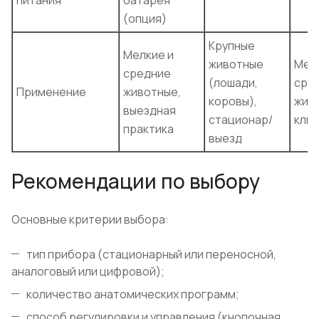
(опция)
Крупные
Мелкие и
животные
Мел
средние
(лошади,
сре
Применение
животные,
коровы),
жив
выездная
стационар/
клин
практика
выезд
Рекомендации по выбору
Основные критерии выбора:
тип прибора (стационарный или переносной,
аналоговый или цифровой);
количество анатомических программ;
способ регулировки и управления (кнопочная