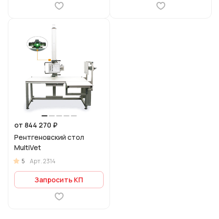
от 844 270 ₽
Рентгеновский стол
MultiVet
5
Арт.
2314
Запросить КП