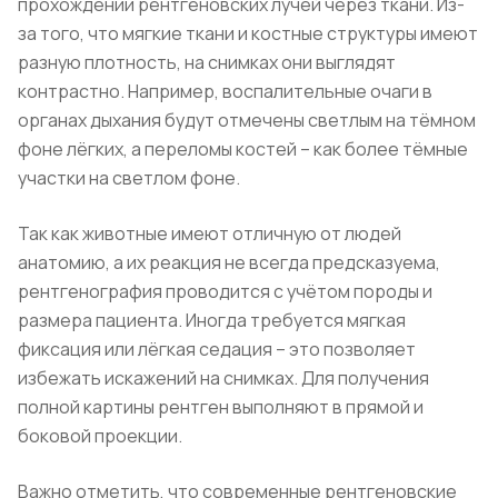
прохождении рентгеновских лучей через ткани. Из-
за того, что мягкие ткани и костные структуры имеют
разную плотность, на снимках они выглядят
контрастно. Например, воспалительные очаги в
органах дыхания будут отмечены светлым на тёмном
фоне лёгких, а переломы костей – как более тёмные
участки на светлом фоне.
Так как животные имеют отличную от людей
анатомию, а их реакция не всегда предсказуема,
рентгенография проводится с учётом породы и
размера пациента. Иногда требуется мягкая
фиксация или лёгкая седация – это позволяет
избежать искажений на снимках. Для получения
полной картины рентген выполняют в прямой и
боковой проекции.
Важно отметить, что современные рентгеновские