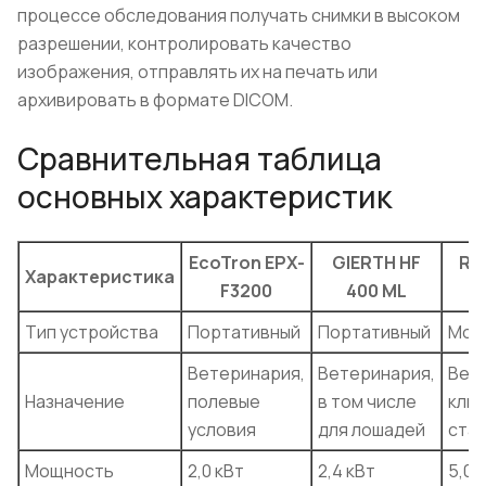
процессе обследования получать снимки в высоком
разрешении, контролировать качество
изображения, отправлять их на печать или
архивировать в формате DICOM.
Сравнительная таблица
основных характеристик
EcoTron EPX-
GIERTH HF
Re
Характеристика
F3200
400 ML
Тип устройства
Портативный
Портативный
Моб
Ветеринария,
Ветеринария,
Вет
Назначение
полевые
в том числе
клин
условия
для лошадей
ста
Мощность
2,0 кВт
2,4 кВт
5,0 