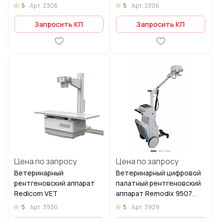
5
5
Арт.
2308
Арт.
2306
Запросить КП
Запросить КП
Цена по запросу
Цена по запросу
Ветеринарный
Ветеринарный цифровой
рентгеновский аппарат
палатный рентгеновский
Redicom VET
аппарат Remodix 9507
VET
5
5
Арт.
3930
Арт.
3929