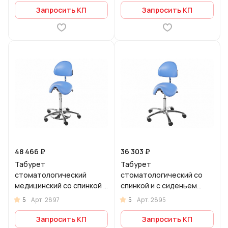
Запросить КП
Запросить КП
48 466 ₽
36 303 ₽
Табурет
Табурет
стоматологический
стоматологический со
медицинский со спинкой и
спинкой и с сиденьем
с сиденьем типа "седло"
типа "седло" БТ-ЭРГО-2
5
5
Арт.
2897
Арт.
2895
БТ-ЭРГО-4
Запросить КП
Запросить КП