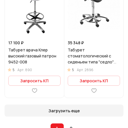
17 100 ₽
35 348 ₽
Табурет врача Клер
Табурет
высокий газовый патрон
стоматологический с
9452-008
сиденьем типа "седло"
БТ-ЭРГО-3
5
5
Арт.
890
Арт.
2896
Запросить КП
Запросить КП
Загрузить еще