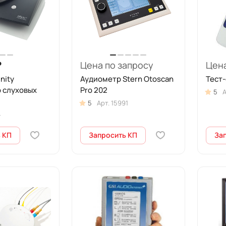
₽
Цена по запросу
Цена
nity
Аудиометр Stern Otoscan
Тест-
 слуховых
Pro 202
5
А
5
Арт.
15991
4
 КП
Запросить КП
За