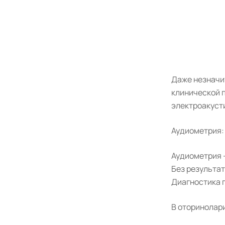
Даже незначи
клинической 
электроакуст
Аудиометрия:
Аудиометрия 
Без результа
Диагностика 
В оторинолар