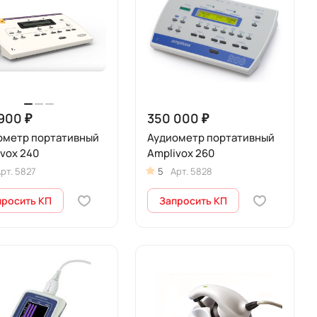
900 ₽
350 000 ₽
ометр портативный
Аудиометр портативный
vox 240
Amplivox 260
рт.
5827
5
Арт.
5828
просить КП
Запросить КП