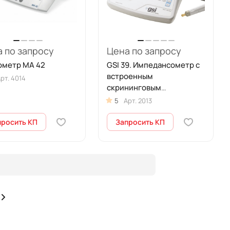
 по запросу
Цена по запросу
ометр MA 42
GSI 39. Импедансометр с
встроенным
рт.
4014
скрининговым
аудиометром и
5
Арт.
2013
термопринтером
просить КП
Запросить КП