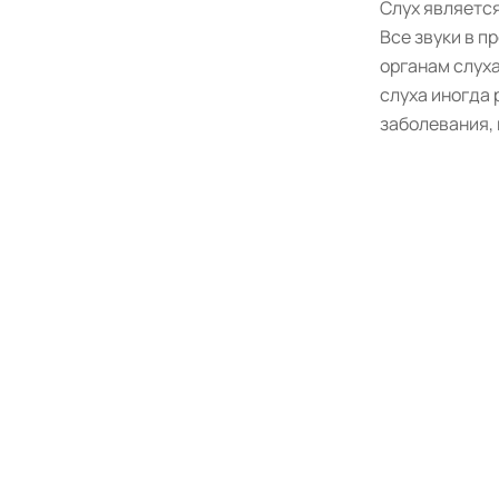
Слух являетс
Все звуки в п
органам слуха
слуха иногда
заболевания,