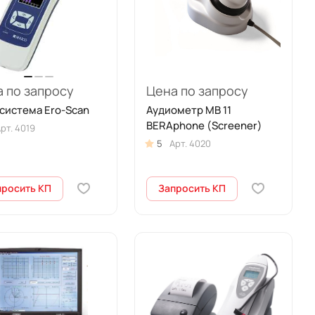
 по запросу
Цена по запросу
система Ero-Scan
Аудиометр MB 11
BERAphone (Screener)
рт.
4019
5
Арт.
4020
просить КП
Запросить КП