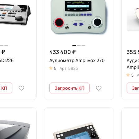
 ₽
433 400 ₽
355 
AD 226
Аудиометр Amplivox 270
Ауди
Ampli
8
5
Арт.
5826
5
А
 КП
Запросить КП
За