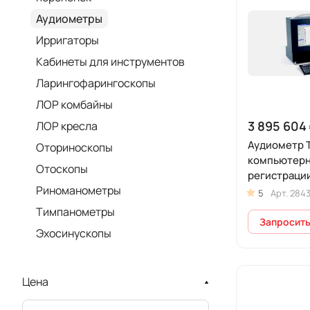
Аудиометры
Ирригаторы
Кабинеты для инструментов
Ларингофарингоскопы
ЛОР комбайны
3 895 604 
ЛОР кресла
Аудиометр 
Оториноскопы
компьютерн
Отоскопы
регистраци
Риноманометры
задержанно
5
Арт.
284
(отоакусти
Тимпанометры
эмиссии)
Запросить
Эхосинускопы
Цена