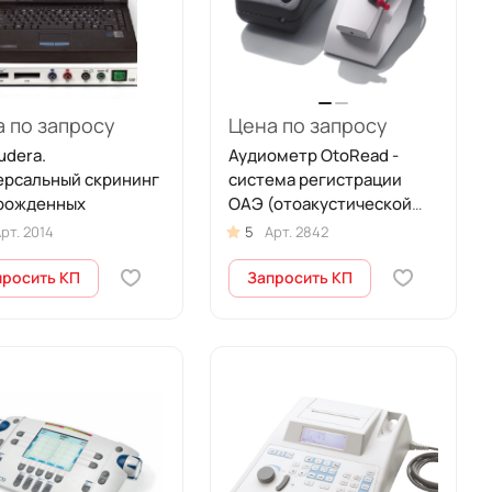
 по запросу
Цена по запросу
udera.
Аудиометр OtoRead -
ерсальный скрининг
система регистрации
рожденных
ОАЭ (отоакустической
эмиссии)
рт.
2014
5
Арт.
2842
просить КП
Запросить КП