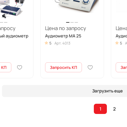
апросу
Цена по запросу
Цена
ый аудиометр
Аудиометр МА 25
Ауди
5
Арт.
4013
5
А
 КП
Запросить КП
За
Загрузить еще
1
2