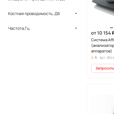
Костная проводимость, Дб
Частота,Гц
от 10 154 
Система Affi
(анализатор
аппаратов)
5
Арт.
284
Запросить