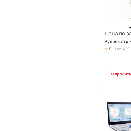
Цена по з
Аудиометр M
5
Арт.
4021
Запросить