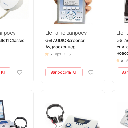
апросу
Цена по запросу
Цена
B 11 Classic
GSI AUDIOScreener.
GSI A
Аудиоскринер
Унив
ново
5
Арт.
2015
5
А
 КП
Запросить КП
За