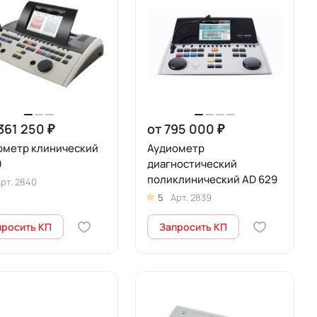
 361 250 ₽
от 795 000 ₽
ометр клинический
Аудиометр
0
диагностический
поликлинический AD 629
рт.
2840
5
Арт.
2839
просить КП
Запросить КП