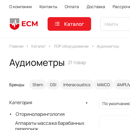
О компании
Контакты
Оплата
Доставка
Рассроч
Каталог
Главная
Каталог
ЛОР оборудование
Аудиометры
Аудиометры
21 товар
Бренды
Stern
GSI
Interacoustics
MAICO
AMPLI
Категория
По умолчанию
Оториноларингология
Аппараты массажа барабанных
перепонок