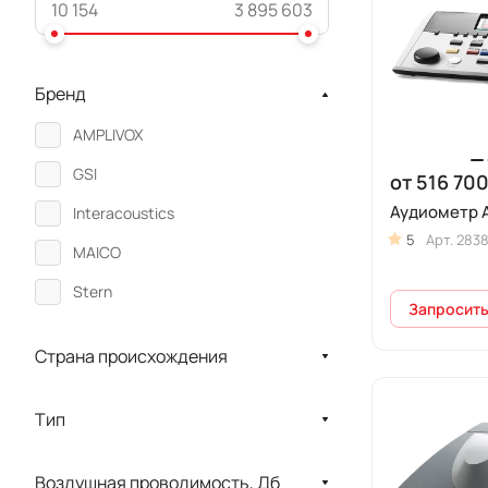
Бренд
AMPLIVOX
GSI
от 516 700
Аудиометр 
Interacoustics
5
Арт.
283
MAICO
Stern
Запросить
Страна происхождения
Тип
Воздушная проводимость, Дб