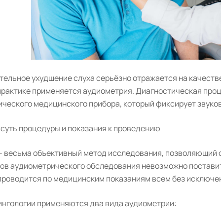
тельное ухудшение слуха серьёзно отражается на качеств
практике применяется аудиометрия. Диагностическая про
ического медицинского прибора, который фиксирует звуко
 суть процедуры и показания к проведению
– весьма объективный метод исследования, позволяющий с
тов аудиометрического обследования невозможно поставит
проводится по медицинским показаниям всем без исключени
ингологии применяются два вида аудиометрии: