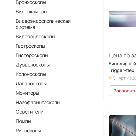
Бронхоскопы
Видеокамеры
Видеоэндоскопическая
система
Видеоэндоскопы
Гастроскопы
Цена по з
Гистероскопы
Биполярный
Дуоденоскопы
Trigger-flex
Колоноскопы
5
Арт.
432
Лапароскопы
Запросить
Мониторы
Назофарингоскопы
Осветители
Помпы
Риноскопы