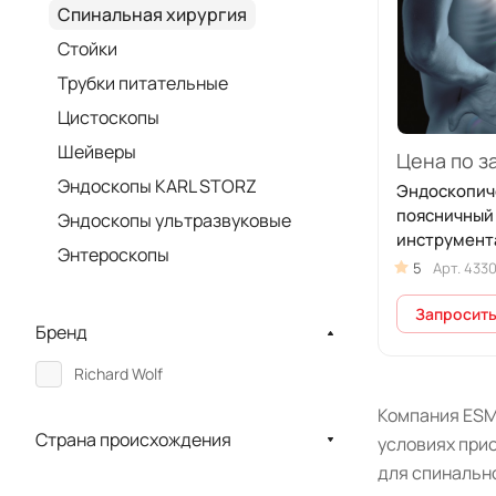
Спинальная хирургия
Стойки
Трубки питательные
Цистоскопы
Шейверы
Цена по з
Эндоскопы KARL STORZ
Эндоскопич
поясничный
Эндоскопы ультразвуковые
инструмент
Энтероскопы
Vertebris
5
Арт.
433
Запросить
Бренд
Richard Wolf
Компания ESM 
Страна происхождения
условиях прио
для
спинальн