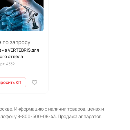
 по запросу
ема VERTEBRIS для
ого отдела
рт.
4332
просить КП
оскве. Информацию о наличии товаров, ценах и
телефону 8-800-500-08-43. Продажа аппаратов