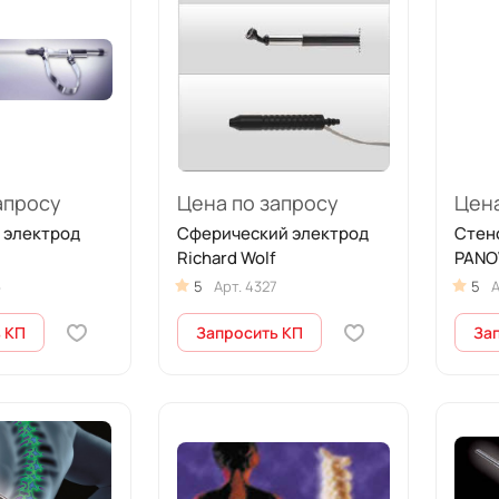
апросу
Цена по запросу
Цена
 электрод
Cферический электрод
Стен
Richard Wolf
PANO
6
5
Арт.
4327
5
А
 КП
Запросить КП
За