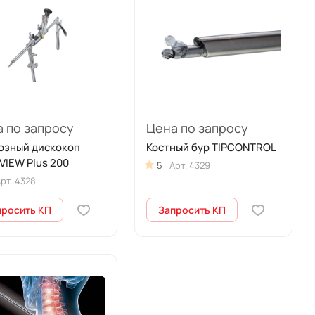
 по запросу
Цена по запросу
озный дискокоп
Костный бур TIPCONTROL
VIEW Plus 200
5
Арт.
4329
рт.
4328
просить КП
Запросить КП