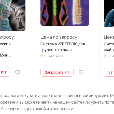
апросу
Цена по запросу
Цена
еский
Система VERTEBRIS для
Сист
грудного отдела
шейн
арий
5
Арт.
4331
5
А
0
 КП
Запросить КП
За
предлагает купить аппараты для спинальной хирургии в М
бретения вы можете найти на нашем сайте или узнать по 
ой хирургии
с доставкой и в рассрочку.