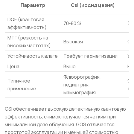
G
Параметр
CsI (иодид цезия)
DQE (квантовая
70-80 %
55
эффективность)
MTF (резкость на
Высокая
Ср
высоких частотах)
Устойчивость к влаге
Требует герметизации
Ус
Цена
Выше
Ни
Флюорография,
Типичное
Об
педиатрия,
применение
тр
маммография
CSI обеспечивает высокую детективную квантовую
эффективность, снимок получается четким при
минимальной дозе облучения. GOS отличается
простотой эксплуатации и меньшей стоимостью,