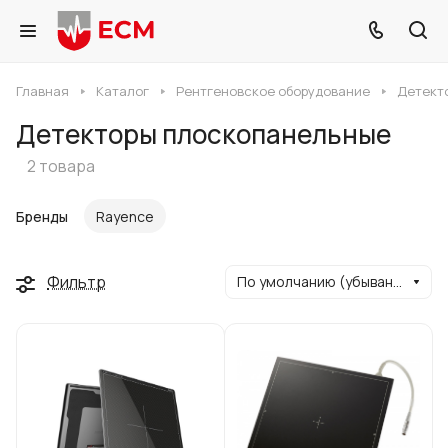
Главная
Каталог
Рентгеновское оборудование
Детект
Детекторы плоскопанельные
2 товара
Бренды
Rayence
Фильтр
По умолчанию (убывание)