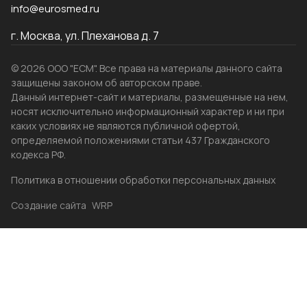
info@eurosmed.ru
г. Москва, ул. Плеханова д. 7
© 2026 ООО "ЕСМ". Все права на материалы данного сайта
защищены законом об авторском праве.
Данный интернет-сайт и материалы, размещенные на нем,
носят исключительно информационный характер и ни при
каких условиях не являются публичной офертой,
определяемой положениями статьи 437 Гражданского
кодекса РФ.
Политика в отношении обработки персональных данных
Создание сайта
WRP
Главная
Каталог
Избранные
Акции
Контакты
Бренды