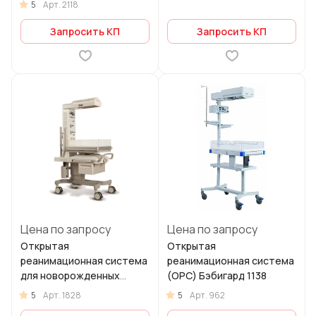
5
Арт.
2118
Запросить КП
Запросить КП
Цена по запросу
Цена по запросу
Открытая
Открытая
реанимационная система
реанимационная система
для новорожденных
(ОРС) Бэбигард 1138
Resuscitaire
5
5
Арт.
1828
Арт.
962