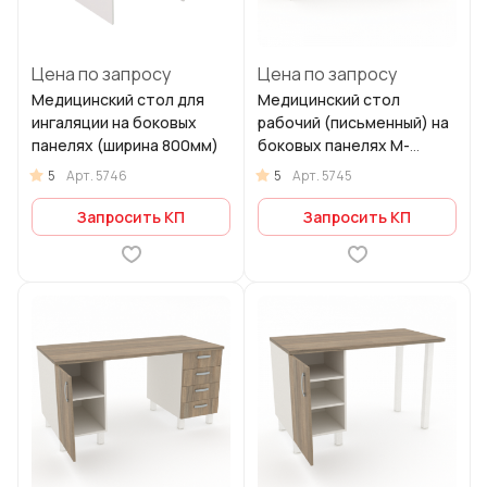
Цена по запросу
Цена по запросу
Медицинский стол для
Медицинский стол
ингаляции на боковых
рабочий (письменный) на
панелях (ширина 800мм)
боковых панелях М-
СЛМ-200/75ДП (ЛДСП)
5
5
Арт.
5746
Арт.
5745
1600*1200*750мм
Запросить КП
Запросить КП