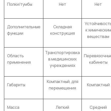
Полки/тумбы
Нет
Нет
Устойчивост
Дополнительные
Складная
к химически
функции
конструкция
веществам
Транспортировка
Область
Перевязочны
в медицинских
применения
кабинеты
учреждениях
Компактный, для
Габариты
Компактный
перемещения
Масса
Легкий
Средний