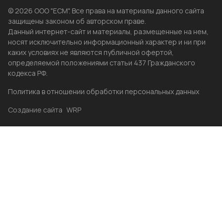
© 2026 ООО "ЕСМ". Все права на материалы данного сайта
защищены законом об авторском праве.
Данный интернет-сайт и материалы, размещенные на нем,
носят исключительно информационный характер и ни при
каких условиях не являются публичной офертой,
определяемой положениями статьи 437 Гражданского
кодекса РФ.
Политика в отношении обработки персональных данных
Создание сайта
WRP
Главная
Каталог
Избранные
Акции
Контакты
Бренды