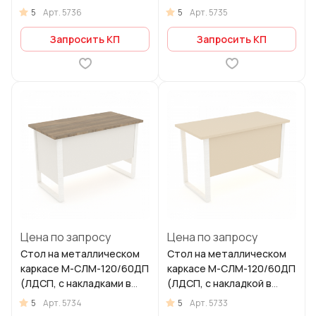
ящиками в комплекте)
ящиком в комплекте)
5
5
Арт.
5736
Арт.
5735
(ширина 1200 мм)
(ширина 1200 мм)
Запросить КП
Запросить КП
Цена по запросу
Цена по запросу
Стол на металлическом
Стол на металлическом
каркасе М-СЛМ-120/60ДП
каркасе М-СЛМ-120/60ДП
(ЛДСП, с накладками в
(ЛДСП, с накладкой в
комплекте) (ширина 800
комплекте) (ширина 800
5
5
Арт.
5734
Арт.
5733
мм)
мм)