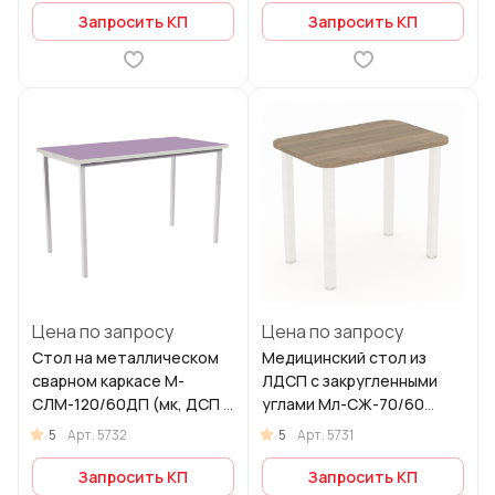
Запросить КП
Запросить КП
Цена по запросу
Цена по запросу
Стол на металлическом
Медицинский стол из
сварном каркасе М-
ЛДСП с закругленными
СЛМ-120/60ДП (мк, ДСП с
углами Мл-СЖ-70/60
пластиком)
(ЛДСП)
5
5
Арт.
5732
Арт.
5731
Запросить КП
Запросить КП