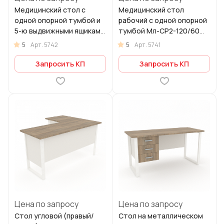
Медицинский стол с
Медицинский стол
одной опорной тумбой и
рабочий с одной опорной
5-ю выдвижными ящиками
тумбой Мл-СР2-120/60
Мл-СЛ2-120/60 (ЛДСП)
(ЛДСП)
5
5
Арт.
5742
Арт.
5741
Запросить КП
Запросить КП
Цена по запросу
Цена по запросу
Стол угловой (правый/
Стол на металлическом