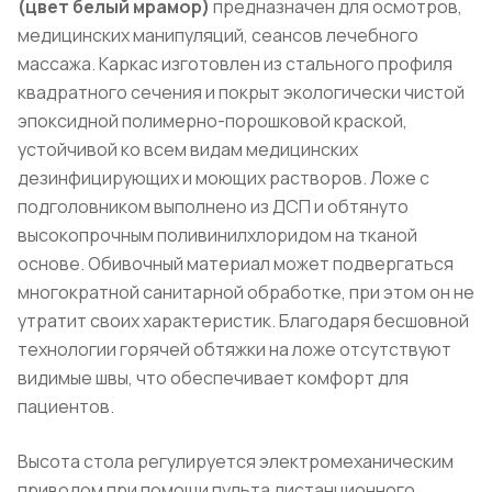
(цвет белый мрамор)
предназначен для осмотров,
медицинских манипуляций, сеансов лечебного
массажа. Каркас изготовлен из стального профиля
квадратного сечения и покрыт экологически чистой
эпоксидной полимерно-порошковой краской,
устойчивой ко всем видам медицинских
дезинфицирующих и моющих растворов. Ложе с
подголовником выполнено из ДСП и обтянуто
высокопрочным поливинилхлоридом на тканой
основе. Обивочный материал может подвергаться
многократной санитарной обработке, при этом он не
утратит своих характеристик. Благодаря бесшовной
технологии горячей обтяжки на ложе отсутствуют
видимые швы, что обеспечивает комфорт для
пациентов.
Высота стола регулируется электромеханическим
приводом при помощи пульта дистанционного