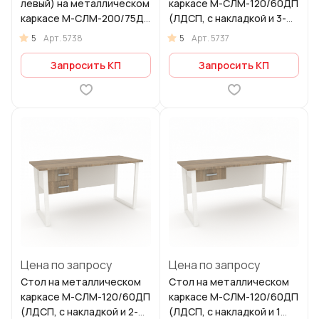
левый) на металлическом
каркасе М-СЛМ-120/60ДП
каркасе М-СЛМ-200/75ДП
(ЛДСП, с накладкой и 3-мя
ЛДСП, с накладками)
ящиками в комплекте)
5
5
Арт.
5738
Арт.
5737
(ширина 1600 мм)
(ширина 1200 мм)
Запросить КП
Запросить КП
Цена по запросу
Цена по запросу
Стол на металлическом
Стол на металлическом
каркасе М-СЛМ-120/60ДП
каркасе М-СЛМ-120/60ДП
(ЛДСП, с накладкой и 2-мя
(ЛДСП, с накладкой и 1