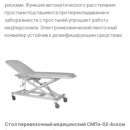
рисками. Функция автоматического расстилания
простыни под пациента при перекладывании и
забора вместе с простынёй упрощает работу
медперсонала. Электромеханический ленточный
конвейер устойчив к дезинфицирующим средствам.
Стол перевязочный медицинский СМПэ-02-Аском