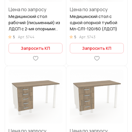
Цена по запросу
Цена по запросу
Медицинский стол
Медицинский стол с
рабочий (письменный) из
одной опорной тумбой
ЛДСП с 2-мя опорными
Мл-СЛ1-120/60 (ЛДСП)
тумбами Мл-СРт-150/60
5
5
Арт.
5744
Арт.
5743
Запросить КП
Запросить КП
Цена по запросу
Цена по запросу