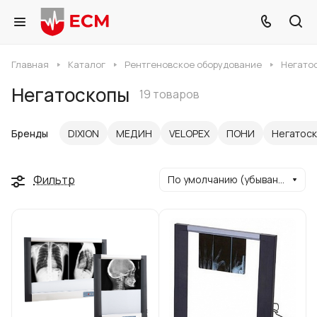
Главная
Каталог
Рентгеновское оборудование
Негато
Негатоскопы
19 товаров
Бренды
DIXION
МЕДИН
VELOPEX
ПОНИ
Негатос
Фильтр
По умолчанию (убывание)