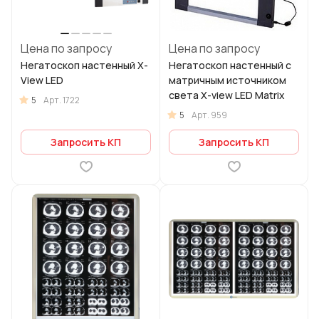
Цена по запросу
Цена по запросу
Негатоскоп настенный X-
Негатоскоп настенный с
View LED
матричным источником
света X-view LED Matrix
5
Арт.
1722
5
Арт.
959
Запросить КП
Запросить КП