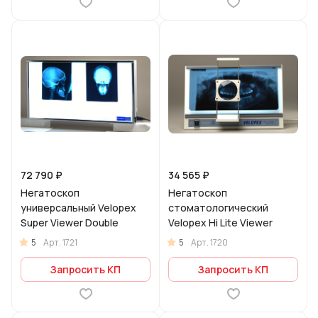
72 790 ₽
34 565 ₽
Негатоскоп
Негатоскоп
универсальный Velopex
стоматологический
Super Viewer Double
Velopex Hi Lite Viewer
5
5
Арт.
1721
Арт.
1720
Запросить КП
Запросить КП