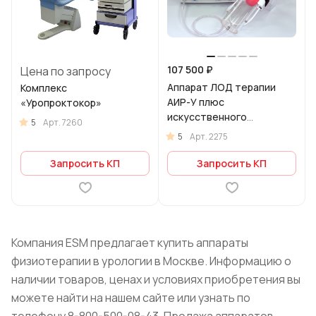
107 500 ₽
Цена по запросу
Аппарат ЛОД терапии
Комплекс
АИР-У плюс
«Уропроктокор»
искусственного
5
Арт.
7260
разрежения
5
Арт.
2275
урологический с
фотостимуляцией
Запросить КП
Запросить КП
Компания ESM предлагает купить аппараты
физиотерапии в урологии в Москве. Информацию о
наличии товаров, ценах и условиях приобретения вы
можете найти на нашем сайте или узнать по