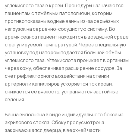
углекислого газа в крови. Процедуры назначаются
пациентам с тяжёлыми патологиями, которым
противопоказаны водные ванны из-за серьёзных
нагрузок на сердечно-сосудистую систему. Во
время сеанса пациент находится в воздушной среде
с регулируемой температурой. Через специальную
установку под напором подаётся большой объём
углекислого газа. Углекислота проникает в организм
через кожу, обеспечивая расширение сосудов. За
счет рефлекторного воздействия на стенки
артериол и капилляров ускоряется ток крови,
снижается ее вязкость, устраняются застойные
явления.
Ванна выполнена в виде индивидуального бокса из
акрилового стекла. Сбоку предусмотрена
закрывающаяся дверца, в верхней части