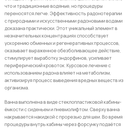
что и традиционные водяные, но процедуры
переносятся легче. Эффективность радонотерапии
с природными и искусственными радоновыми водами
доказана практически. Этот уникальный элемент в
незначительных концентрациях способствует
ускорению обменных и регенеративных процессов,
оказывает выраженное обезболивающее действие,
стимулирует выработку эндорфинов, усиливает
периферический кровоток. Курсовое лечение с
использованием радона влияет на метаболизм,
активизируя процесс выведения вредных веществ из
организма.
Ванна выполнена в виде стеклопластиковой кабины-
ёмкости с сиденьем и пневмолифтом. Сверху ванна
накрывается накидкой с прорезью для шеи. Во время
процедуры внутрь кабины через форсунку подаётся