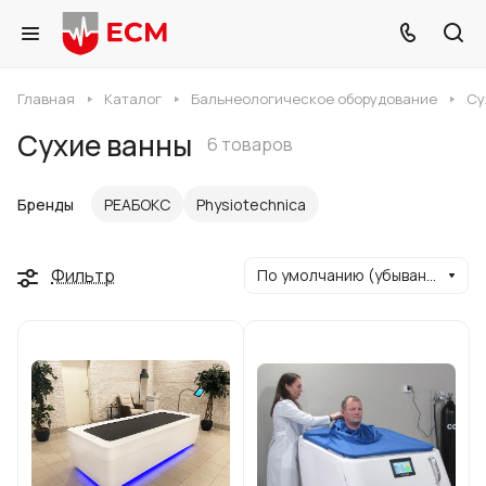
Главная
Каталог
Бальнеологическое оборудование
Су
Сухие ванны
6 товаров
Бренды
РЕАБОКС
Physioteсhnica
Фильтр
По умолчанию (убывание)