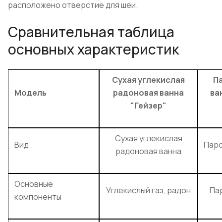
расположено отверстие для шеи.
Сравнительная таблица
основных характеристик
Сухая углекислая
П
Модель
радоновая ванна
ва
"Гейзер"
Сухая углекислая
Вид
Паро
радоновая ванна
Основные
Углекислый газ, радон
Пар
компоненты