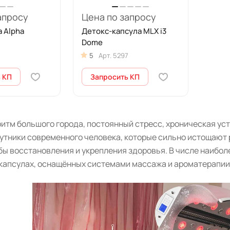
апросу
Цена по запросу
 Alpha
Детокс-капсула MLX i3
Dome
5
Арт.
5297
 КП
Запросить КП
тм большого города, постоянный стресс, хроническая уста
утники современного человека, которые сильно истощают 
бы восстановления и укрепления здоровья. В числе наибол
капсулах, оснащённых системами массажа и ароматерапии