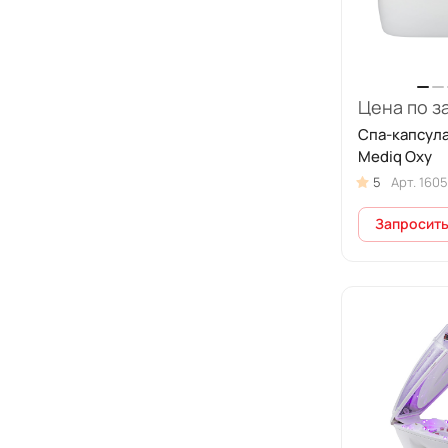
Цена по з
Спа-капсул
Mediq Oxy
5
Арт.
1605
Запросить