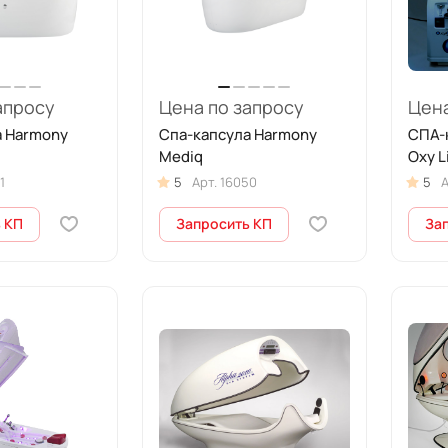
апросу
Цена по запросу
Цена
а Harmony
Спа-капсула Harmony
СПА-к
Mediq
Oxy L
1
5
Арт.
16050
5
А
 КП
Запросить КП
За