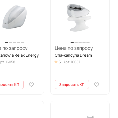
 по запросу
Цена по запросу
апсула Relax Energy
Спа-капсула Dream
рт.
16058
5
Арт.
16057
просить КП
Запросить КП