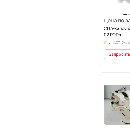
Цена по з
СПА-капсула
02 PODs
5
Арт.
3778
Запросить