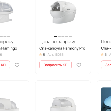
апросу
Цена по запросу
Цена
 Flamingo
Спа-капсула Harmony Pro
Спа-к
56
5
Арт.
16055
5
А
 КП
Запросить КП
За