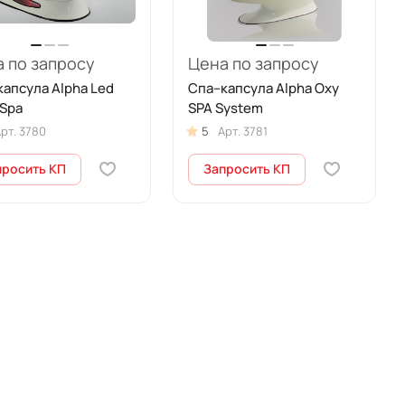
 по запросу
Цена по запросу
апсула Alpha Led
Спа–капсула Alpha Oxy
 Spa
SPA System
рт.
3780
5
Арт.
3781
просить КП
Запросить КП