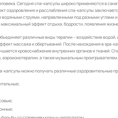
еловека. Сегодня спа-капсулы широко применяются в санат
ект оздоровления и расслабления спа-капсулы заключаетс
же водяными струями, направленными под разными углами и
 максимальный эффект отдыха, бодрости, появления жизне
объединяет различные виды терапии – воздействие водой, 
эффект массажа и обертываний. После нахождения в spa-к
учшается кровоснабжение внутренних органов и тканей. С
, аэроионотерапии, а также музыкальным проигрывателем.
a-капсулы можно получать различные оздоровительные п
ительные;
совые;
онные;
борьбы со старением кожи и целлюлитом.