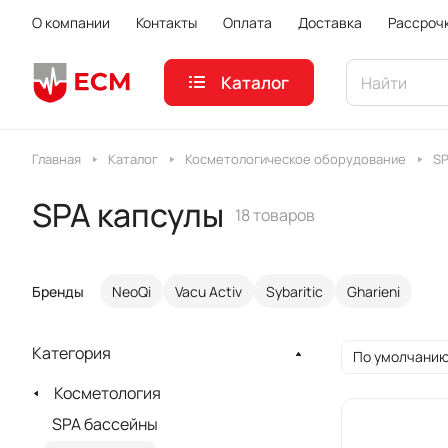
О компании
Контакты
Оплата
Доставка
Рассроч
Каталог
Главная
Каталог
Косметологическое оборудование
SP
SPA капсулы
18 товаров
Бренды
NeoQi
Vacu Activ
Sybaritic
Gharieni
Категория
По умолчанию
Косметология
SPA бассейны