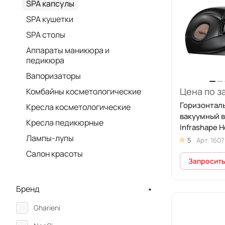
SPA капсулы
SPA кушетки
SPA столы
Аппараты маникюра и
педикюра
Вапоризаторы
Цена по з
Комбайны косметологические
Горизонтал
Кресла косметологические
вакуумный 
Кресла педикюрные
Infrashape H
Лампы-лупы
5
Арт.
1607
Салон красоты
Запросить
Бренд
Gharieni