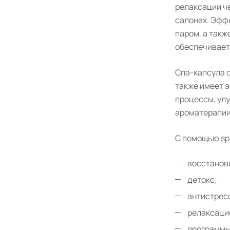
релаксации ч
салонах. Эфф
паром, а так
обеспечивает
Спа-капсула 
также имеет 
процессы, ул
ароматерапии
С помощью sp
восстанов
детокс;
антистрес
релаксаци
программы 