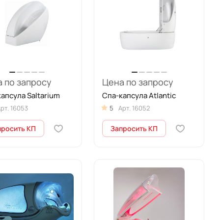
 по запросу
Цена по запросу
апсула Saltarium
Спа-капсула Atlantic
рт.
16053
5
Арт.
16052
просить КП
Запросить КП