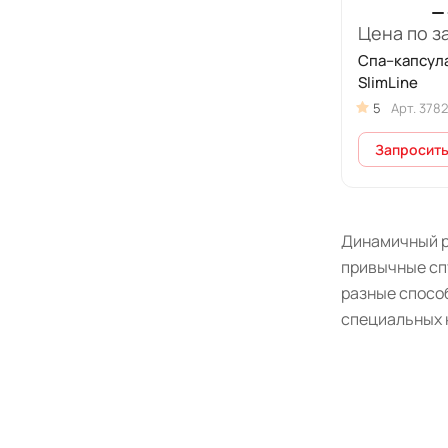
Цена по з
Спа–капсула
SlimLine
5
Арт.
3782
Запросить
Динамичный ри
привычные сп
разные спосо
специальных 