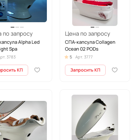
 по запросу
Цена по запросу
апсула Alpha Led
СПА-капсула Collagen
ight Spa
Ocean 02 PODs
рт.
3783
5
Арт.
3777
просить КП
Запросить КП