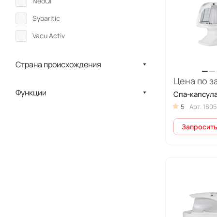
NeoQi
Sybaritic
Vacu Activ
Страна происхождения
Цена по з
Функции
Спа-капсула
5
Арт.
160
Запросить