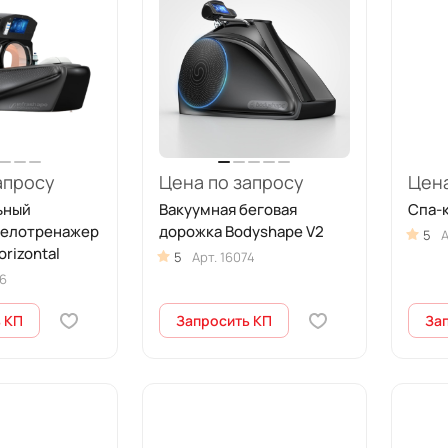
апросу
Цена по запросу
Цена
ьный
Вакуумная беговая
Спа-к
велотренажер
дорожка Bodyshape V2
5
А
orizontal
5
Арт.
16074
6
 КП
Запросить КП
За