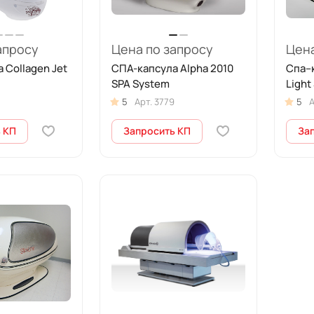
апросу
Цена по запросу
Цена
 Collagen Jet
СПА-капсула Alpha 2010
Спа–к
SPA System
Light
5
Арт.
3779
5
А
 КП
Запросить КП
За