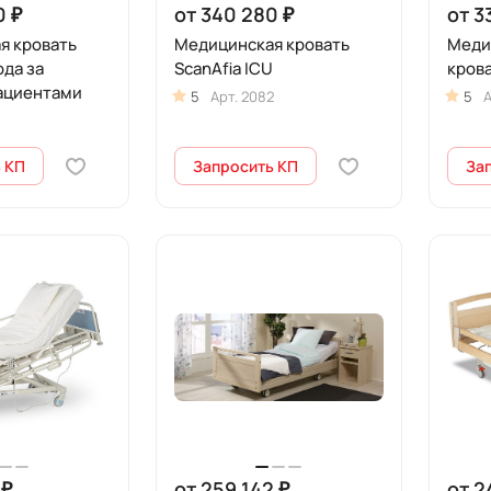
0 ₽
от 340 280 ₽
от 3
я кровать
Медицинская кровать
Меди
ода за
ScanAfia ICU
кров
ациентами
5
Арт.
2082
5
А
 КП
Запросить КП
За
 ₽
от 259 142 ₽
от 2