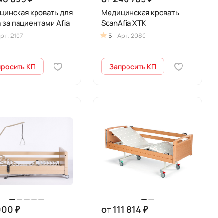
цинская кровать для
Медицинская кровать
 за пациентами Afia
ScanAfia XTK
рт.
2107
5
Арт.
2080
просить КП
Запросить КП
000 ₽
от 111 814 ₽