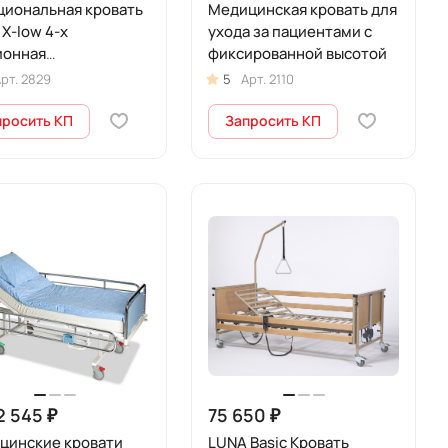
циональная кровать
Медицинская кровать для
-low 4-х
ухода за пациентами с
ионная
фиксированной высотой
рическая (в
рт.
2829
5
Арт.
2110
лекте с матрасом)
просить КП
Запросить КП
2 545 ₽
75 650 ₽
цинские кровати
LUNA Basic Кровать