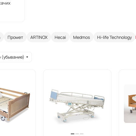
жачих
n
Промет
ARTINOX
Hecai
Medmos
Hi-life Technology
 (убывание)