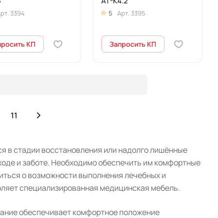
5
AT-K4.2
рт.
3394
5
Арт.
3395
просить КП
Запросить КП
11
я в стадии восстановления или надолго лишённые
оде и заботе. Необходимо обеспечить им комфортные
титься о возможности выполнения лечебных и
оляет специализированная медицинская мебель.
вание обеспечивает комфортное положение