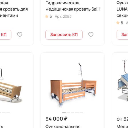
ская
Гидравлическая
Функ
 кровать для
медицинская кровать Salli
LUNA X
циентами
секц
5
Арт.
2083
элект
5
А
комп
 КП
Запросить КП
За
94 000 ₽
от 9
ть
Функциональная
Меди