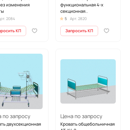
 без изменения
функциональная 4-х
ты
секционная
электрическая (в
рт.
2084
5
Арт.
2820
комплекте с матрасом)
просить КП
Запросить КП
 по запросу
Цена по запросу
ать двухсекционная
Кровать общебольничная