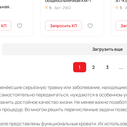
общебольничная КМ-1
AT-K
ьная
5
Арт.
2962
5
А
ская
 КП
Запросить КП
За
Загрузить еще
1
2
3
...
ренёесшие серьёзную травму или заболевание, находящиес
самостоятельно передвигаться, нуждаются в особенном ух
ранить достойное качество жизни. Не менее важно позабо
х процедур. Во многом решить перечисленные задачи позв
деле представлены функциональные кровати. Их использо