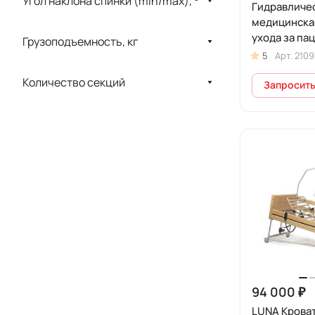
Угол наклона спинки (min/max), °
Гидравличе
медицинская
ухода за па
Грузоподъемность, кг
5
Арт.
2109
Количество секций
Запросить
94 000 ₽
LUNA Крова