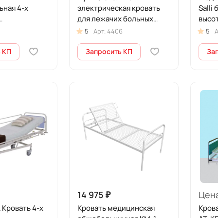
ьная 4-х
электрическая кровать
Salli
для лежачих больных
высо
ая (в
LUNA с раздельными
5
Арт.
4406
5
А
с матрасом)
боковинам
 КП
Запросить КП
За
14 975 ₽
Цена
Кровать 4-х
Кровать медицинская
Кров