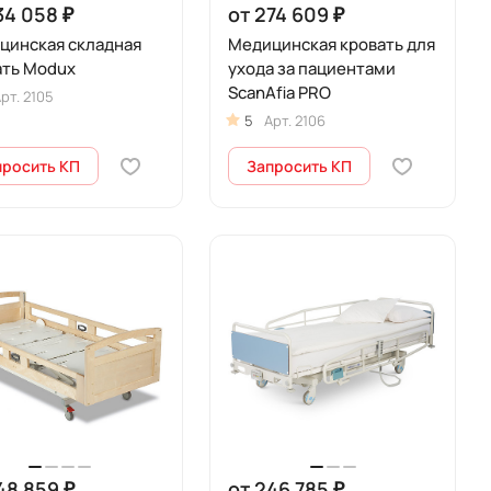
34 058 ₽
от 274 609 ₽
цинская складная
Медицинская кровать для
ать Modux
ухода за пациентами
ScanAfia PRO
рт.
2105
5
Арт.
2106
просить КП
Запросить КП
48 859 ₽
от 246 785 ₽