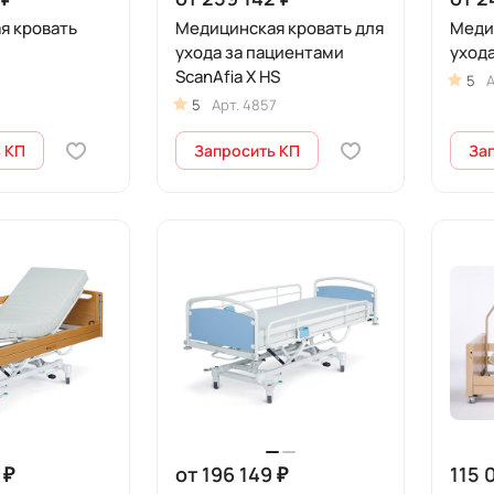
я кровать
Медицинская кровать для
Меди
ухода за пациентами
ухода
ScanAfia X HS
5
А
5
Арт.
4857
 КП
Запросить КП
За
 ₽
от 196 149 ₽
115 