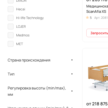
DIXION
Медицинска
Hecai
ScanAfia XS
5
Арт.
2081
Hi-life Technology
LOJER
Запросить
Medmos
MET
NITROCARE
Страна происхождения
PARDO
Vermeiren
Тип
Альфа Мобили
МЕДИН
Регулировка высоты (min/max),
мм
Промет
от 218 875