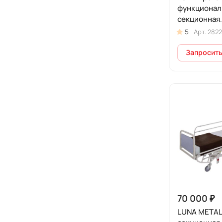
функционал
секционная
электрическ
5
Арт.
2822
комплекте 
Запросить
70 000 ₽
LUNA METAL 