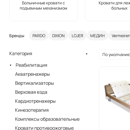
Больничные кровати с
Кровати для ле
подъемным механизмом
больных
Бренды
PARDO
DIXION
LOJER
МЕДИН
Vermeire
Категория
По умолчанию
Реабилитация
Акватренажеры
Вертикализаторы
Верховая езда
Кардиотренажеры
Кинезотерапия
Комплексы образовательные
Кровати противоожоговые