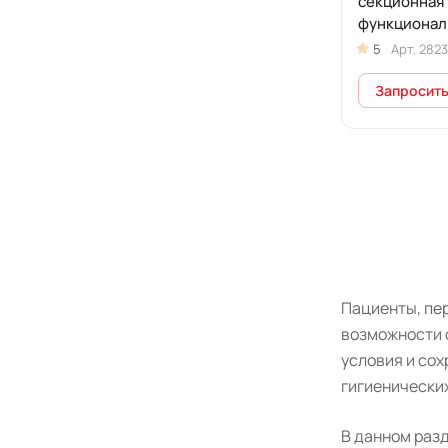
секционная
функционал
гидравличе
5
Арт.
2823
Запросить
Пациенты, пе
возможности 
условия и сох
гигиенически
В данном раз