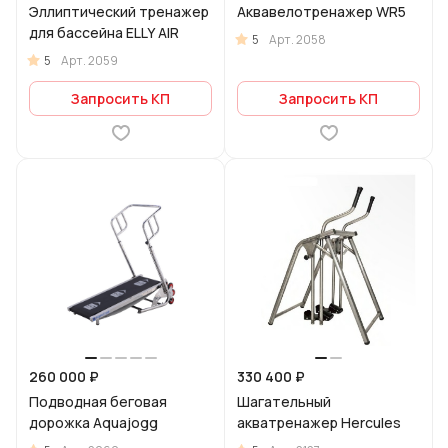
Эллиптический тренажер
Аквавелотренажер WR5
для бассейна ELLY AIR
5
Арт.
2058
5
Арт.
2059
Запросить КП
Запросить КП
260 000 ₽
330 400 ₽
Подводная беговая
Шагательный
дорожка Aquajogg
акватренажер Hercules