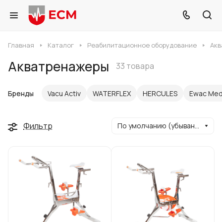
Главная
Каталог
Реабилитационное оборудование
Акв
Акватренажеры
33 товара
Бренды
Vacu Activ
WATERFLEX
HERCULES
Ewac Med
Фильтр
По умолчанию (убывание)