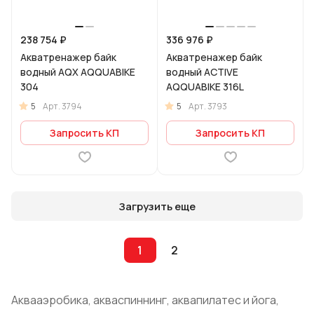
238 754 ₽
336 976 ₽
Акватренажер байк
Акватренажер байк
водный AQX AQQUABIKE
водный ACTIVE
304
AQQUABIKE 316L
5
5
Арт.
3794
Арт.
3793
Запросить КП
Запросить КП
Загрузить еще
1
2
Аквааэробика, акваспиннинг, аквапилатес и йога,