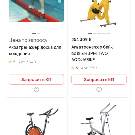
354 309 ₽
Цена по запросу
Акватренажер байк
Акватренажер доска для
водный BPM TWO
хождения
AQQUABIKE
5
Арт.
3649
5
Арт.
3797
Запросить КП
Запросить КП