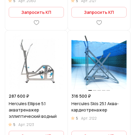
5
5
Арт.
2060
Арт.
2127
Запросить КП
Запросить КП
287 600 ₽
316 500 ₽
Hercules Ellipse 5.1
Hercules Skis 25.1 Аква-
акватренажер
кардиотренажер
эллиптический водный
5
Арт.
2122
5
Арт.
2123