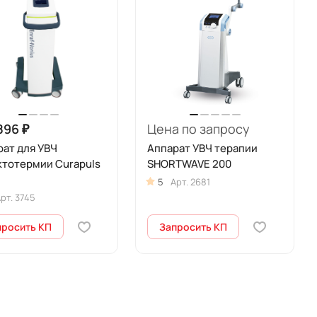
896 ₽
Цена по запросу
ат для УВЧ
Аппарат УВЧ терапии
ктотермии Curapuls
SHORTWAVE 200
5
Арт.
2681
рт.
3745
просить КП
Запросить КП