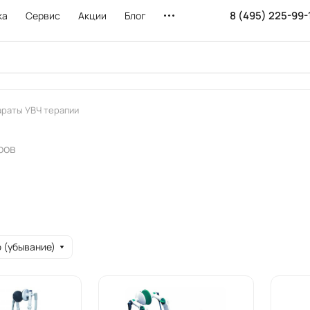
8 (495) 225-99-
ка
Сервис
Акции
Блог
араты УВЧ терапии
ров
 (убывание)