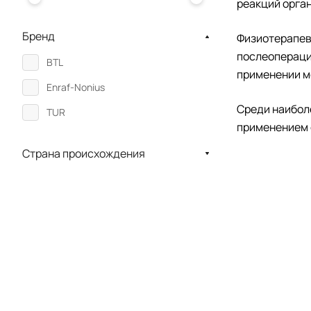
реакций орга
Бренд
Физиотерапев
послеопераци
BTL
применении м
Enraf-Nonius
Среди наибол
TUR
применением 
Страна происхождения