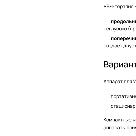
УВЧ-терапия 
продольн
неглубоко (п
поперечн
создаёт двус
Вариан
Аппарат для 
портативн
стационар
Компактные м
аппараты при