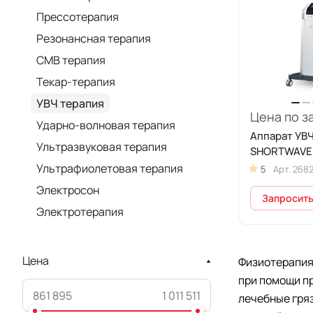
Прессотерапия
Резонансная терапия
СМВ терапия
Текар-терапия
УВЧ терапия
Цена по з
Ударно-волновая терапия
Аппарат УВ
Ультразвуковая терапия
SHORTWAVE
Ультрафиолетовая терапия
5
Арт.
268
Электросон
Запросить
Электротерапия
Цена
Физиотерапия
при помощи пр
лечебные гря