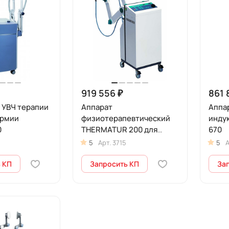
919 556 ₽
861 
 УВЧ терапии
Аппарат
Аппар
ермии
физиотерапевтический
инду
0
THERMATUR 200 для
670
непрерывной и
5
Арт.
3715
5
А
импульсной
коротковолновой (УВЧ)
 КП
Запросить КП
За
терапии