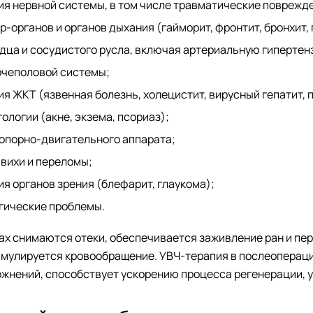
я нервной системы, в том числе травматические поврежде
р-органов и органов дыхания (гайморит, фронтит, бронхит,
рдца и сосудистого русла, включая артериальную гиперте
очеполовой системы;
я ЖКТ (язвенная болезнь, холецистит, вирусный гепатит, 
ологии (акне, экзема, псориаз);
 опорно-двигательного аппарата;
вихи и переломы;
я органов зрения (блефарит, глаукома);
гические проблемы.
ах снимаются отеки, обеспечивается заживление ран и пе
имулируется кровообращение.
УВЧ-терапия в послеопераци
ожнений, способствует ускорению процесса регенерации, 