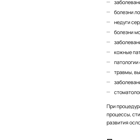
заболевани
болезни ло
недуги се
болезни м
заболевани
кожные пат
патологии
травмы, вы
заболевани
стоматоло
При процедур
процессы, ст
развития осл