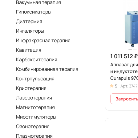
Вакуумная терапия
Гипоксикаторы
Диатермия
Ингаляторы
Инфракрасная терапия
Кавитация
1 011 512 ₽
Карбокситерапия
Аппарат для
Комбинированная терапия
и индуктот
Curapuls 97
Контрпульсация
5
Арт.
3747
Криотерапия
Лазеротерапия
Запросить
Магнитотерапия
Миостимуляторы
Озонотерапия
Плазмотерапия