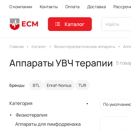
О компании
Контакты
Оплата
Доставка
Рассроч
Каталог
Главная
Каталог
Физиотерапевтические аппараты
Апп
Аппараты УВЧ терапии
5 това
Бренды
BTL
Enraf-Nonius
TUR
Категория
По умолчанию
Физиотерапия
Аппараты для лимфодренажа