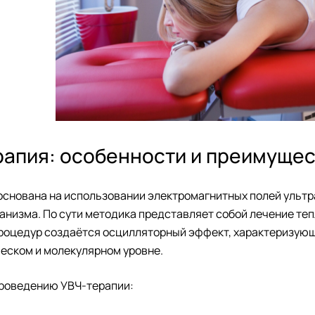
рапия: особенности и преимуще
основана на использовании электромагнитных полей ульт
ганизма.
По сути
методика
представляет собой лечение теп
роцедур создаётся осцилляторный эффект, характеризующ
еском и молекулярном уровне.
проведению УВЧ-терапии: