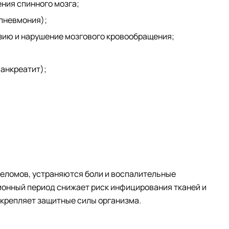
ния спинного мозга;
 пневмония);
нзию и нарушение мозгового кровообращения;
панкреатит);
реломов, устраняются боли и воспалительные
онный период снижает риск инфицирования тканей и
укрепляет защитные силы организма.