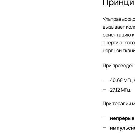
Принци
Ультравысоко
вызывает кол
ориентацию к
энергию, кото
нервной ткани
При проведен
40,68 МГц 
27,12 МГц.
При терапии 
непрерыв
импульсн