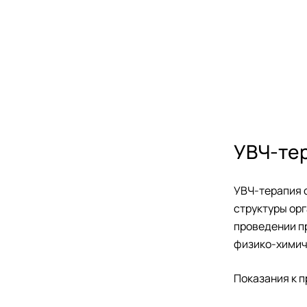
УВЧ-те
УВЧ-терапия 
структуры ор
проведении п
физико-химич
Показания к 