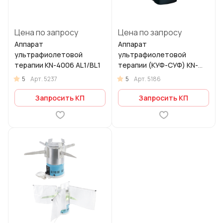
Цена по запросу
Цена по запросу
Аппарат
Аппарат
ультрафиолетовой
ультрафиолетовой
терапии KN-4006 AL1/BL1
терапии (КУФ-СУФ) KN-
4006BC
5
5
Арт.
5237
Арт.
5186
Запросить КП
Запросить КП