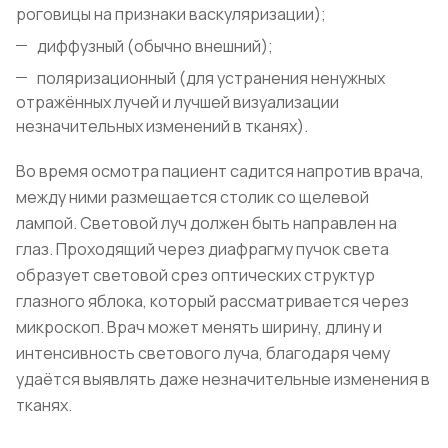
роговицы на признаки васкуляризации);
диффузный (обычно внешний);
поляризационный (для устранения ненужных
отражённых лучей и лучшей визуализации
незначительных изменений в тканях).
Во время осмотра пациент садится напротив врача,
между ними размещается столик со щелевой
лампой. Световой луч должен быть направлен на
глаз. Проходящий через диафрагму пучок света
образует световой срез оптических структур
глазного яблока, который рассматривается через
микроскоп. Врач может менять ширину, длину и
интенсивность светового луча, благодаря чему
удаётся выявлять даже незначительные изменения в
тканях.