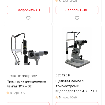
5
Арт.
4040
Запросить КП
Запросить КП
585 125 ₽
Цена по запросу
Щелевая лампа с
Приставка для щелевой
тонометром и
лампы ПФК – 02
видеоадаптером SL-P-07
5
Арт.
872
5
Арт.
4046