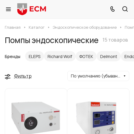
Главная
Каталог
Эндоскопическое оборудование
Пом
Помпы эндоскопические
15 товаров
Бренды
ELEPS
Richard Wolf
ФОТЕК
Delmont
End
Фильтр
По умолчанию (убывание)