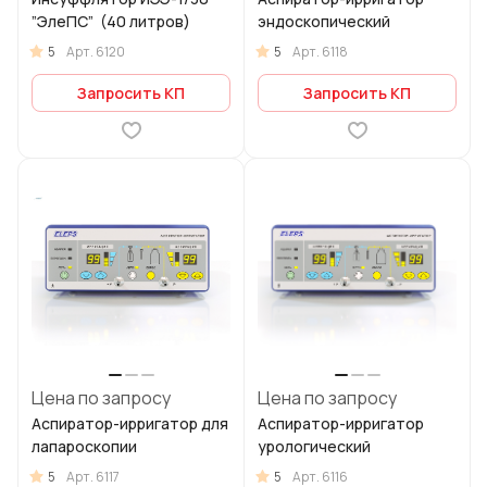
”ЭлеПС” (40 литров)
эндоскопический
5
5
Арт.
6120
Арт.
6118
Запросить КП
Запросить КП
Цена по запросу
Цена по запросу
Аспиратор-ирригатор для
Аспиратор-ирригатор
лапароскопии
урологический
5
5
Арт.
6117
Арт.
6116