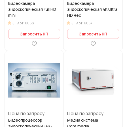
Видеокамера
Видеокамера
эндоскопическая Full HD
эндоскопическая 4K Ultra
mini
HD Rec
5
5
Арт.
6068
Арт.
6067
Запросить КП
Запросить КП
Цена по запросу
Цена по запросу
Видеопроцессор
Медиа система
эндоскопический EPK-
Core.media