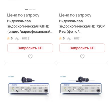
Цена по запросу
Цена по запросу
Видеокамера
Видеокамера
эндоскопическая Full HD
эндоскопическая HD 720P
(видео/вариофокальный
Rec (фото/
объектив)
вариофокальный
5
5
Арт.
6072
Арт.
6071
объектив)
Запросить КП
Запросить КП