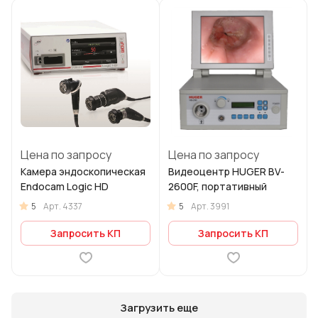
Цена по запросу
Цена по запросу
Камера эндоскопическая
Видеоцентр HUGER BV-
Endocam Logiс HD
2600F, портативный
5
5
Арт.
4337
Арт.
3991
Запросить КП
Запросить КП
Загрузить еще