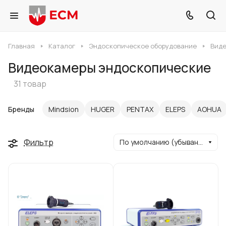
Главная
Каталог
Эндоскопическое оборудование
Виде
Видеокамеры эндоскопические
31 товар
Бренды
Mindsion
HUGER
PENTAX
ELEPS
AOHUA
Фильтр
По умолчанию (убывание)