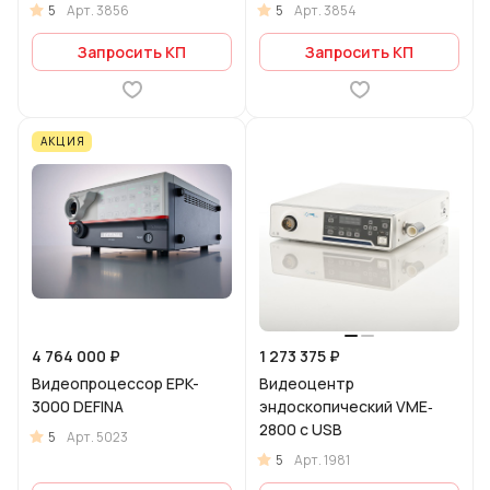
5
5
Арт.
3856
Арт.
3854
Запросить КП
Запросить КП
АКЦИЯ
4 764 000 ₽
1 273 375 ₽
Видеопроцессор EPK-
Видеоцентр
3000 DEFINA
эндоскопический VME‐
2800 c USB
5
Арт.
5023
5
Арт.
1981