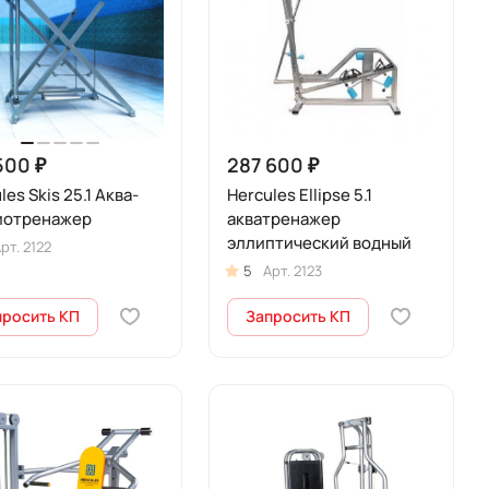
500 ₽
287 600 ₽
les Skis 25.1 Аква-
Hercules Ellipse 5.1
иотренажер
акватренажер
эллиптический водный
рт.
2122
5
Арт.
2123
просить КП
Запросить КП