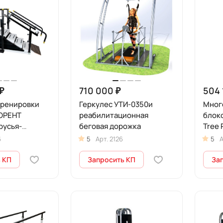
₽
710 000 ₽
504 
тренировки
Геркулес УТИ-0350и
Мног
ОРЕНТ
реабилитационная
блок
русья-
беговая дорожка
Tree 
6
5
Арт.
2126
5
А
ой поручней
 КП
Запросить КП
За