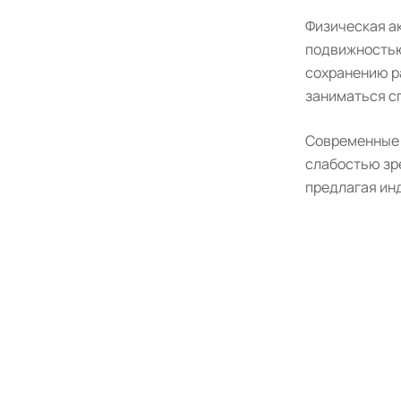
Физическая ак
подвижностью
сохранению р
заниматься с
Современные 
слабостью зр
предлагая ин