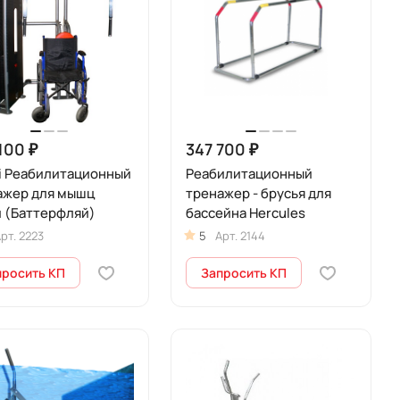
100 ₽
347 700 ₽
0i Реабилитационный
Реабилитационный
ажер для мышц
тренажер - брусья для
и (Баттерфляй)
бассейна Hercules
рт.
2223
5
Арт.
2144
просить КП
Запросить КП