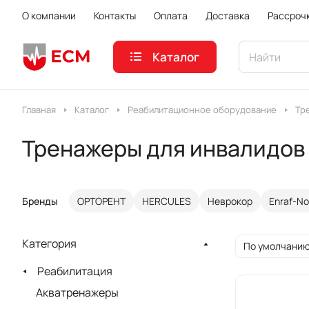
О компании
Контакты
Оплата
Доставка
Рассроч
Каталог
Главная
Каталог
Реабилитационное оборудование
Тр
Тренажеры для инвалидов
Бренды
ОРТОРЕНТ
HERCULES
Неврокор
Enraf-No
Категория
По умолчанию
Реабилитация
Акватренажеры