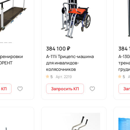
384 100 ₽
384 
тренировки
А-111i Трицепс-машина
А-13
ОРЕНТ
для инвалидов-
трен
колясочников
груд
7
5
Арт.
2219
5
А
 КП
Запросить КП
За