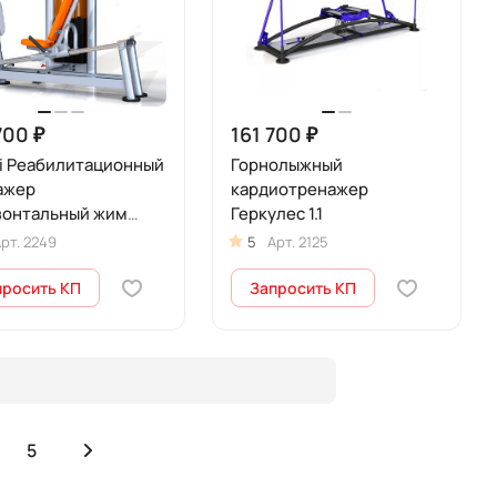
700 ₽
161 700 ₽
9i Реабилитационный
Горнолыжный
ажер
кардиотренажер
зонтальный жим
Геркулес 1.1
ми
рт.
2249
5
Арт.
2125
просить КП
Запросить КП
5