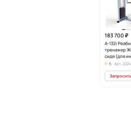
183 700 ₽
А-132i Реаб
тренажер Ж
сидя (для и
колясочник
5
Арт.
2224
Запросить