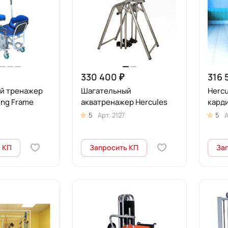
330 400 ₽
316 
й тренажер
Шагательный
Hercu
ing Frame
акватренажер Hercules
кард
5
Арт.
2127
5
А
 КП
Запросить КП
За