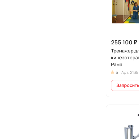
255 100 ₽
Тренажер д
кинезотерап
Рама
5
Арт.
2135
Запросить