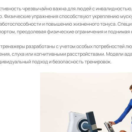
тивность чрезвычайно важна для людей с инвалидностью, 
. Физические упражнения способствуют укреплению муску
аботоспособности и повышению жизненного тонуса. Спец
портом, преодолевая физические ограничения и поднимая 
тренажеры разработаны с учетом особых потребностей лю
ения, слуха или когнитивными расстройствами. Модели ад
дивидуальный подход и безопасность тренировок.