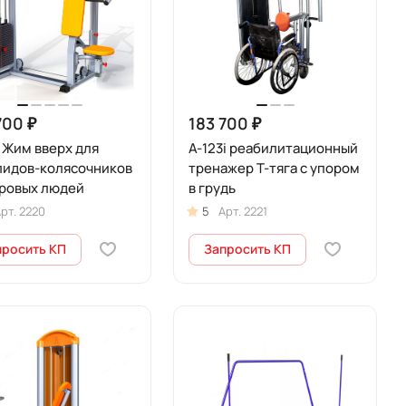
700 ₽
183 700 ₽
i Жим вверх для
А-123i реабилитационный
лидов-колясочников
тренажер Т-тяга с упором
оровых людей
в грудь
рт.
2220
5
Арт.
2221
просить КП
Запросить КП