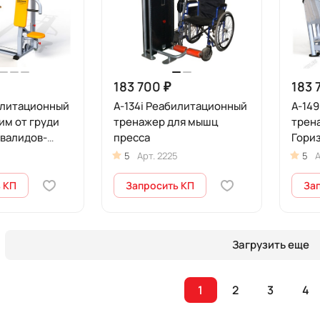
183 700 ₽
183 
илитационный
А-134i Реабилитационный
А-14
им от груди
тренажер для мышц
трен
нвалидов-
пресса
Гори
ов)
нога
5
Арт.
2225
5
А
 КП
Запросить КП
За
Загрузить еще
1
2
3
4