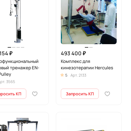
154 ₽
493 400 ₽
офункциональный
Комплекс для
овый тренажер EN-
кинезотерапии Hercules
Pulley
5
Арт.
2133
рт.
3565
просить КП
Запросить КП