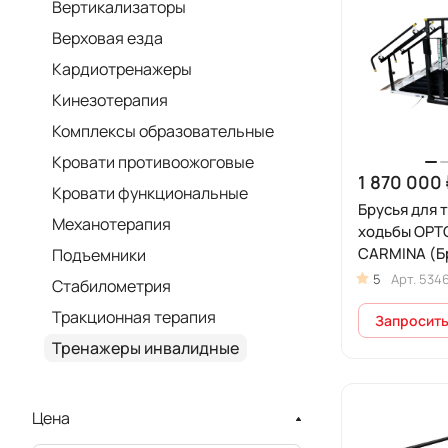
Вертикализаторы
Верховая езда
Кардиотренажеры
Кинезотерапия
Комплексы образовательные
Кровати противоожоговые
1 870 000 
Кровати функциональные
Брусья для 
Механотерапия
ходьбы ОРТ
CARMINA (Б
Подъемники
лестница) с
5
Арт.
534
Стабилометрия
регулировк
Тракционная терапия
Запросить
Тренажеры инвалидные
Цена