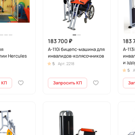
183 700 ₽
183 
ля
А-110i бицепс-машина для
А-113
ии Hercules
инвалидов-колясочников
инва
и зд
5
Арт.
2218
5
А
 КП
Запросить КП
За