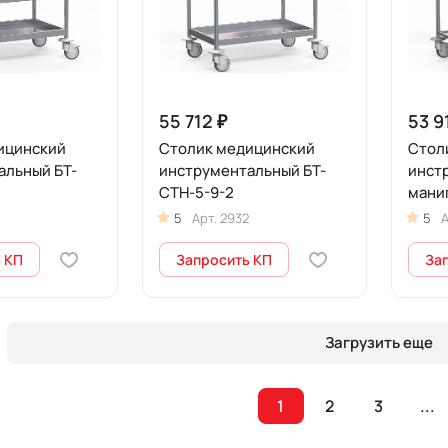
55 712 ₽
53 9
ицинский
Столик медицинский
Стол
альный БТ-
инструментальный БТ-
инст
СТН-5-9-2
мани
СТН-
5
Арт.
2932
5
А
 КП
Запросить КП
За
Загрузить еще
1
2
3
...