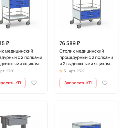
15 ₽
76 589 ₽
ик медицинский
Столик медицинский
едурный с 2 полками
процедурный с 2 полками
выдвижными ящиками,
и 2 выдвижными ящиками,
лесах, БТ-СТН3-338
на колесах, БТ-СТН2-340
рт.
2326
5
Арт.
2327
просить КП
Запросить КП