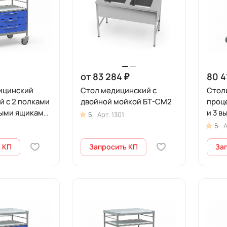
от 83 284 ₽
80 4
ицинский
Стол медицинский с
Стол
 с 2 полками
двойной мойкой БТ-СМ2
проц
ными ящиками,
и 3 
5
Арт.
1301
 БТ-СТН3-341
на ко
5
А
 КП
Запросить КП
За