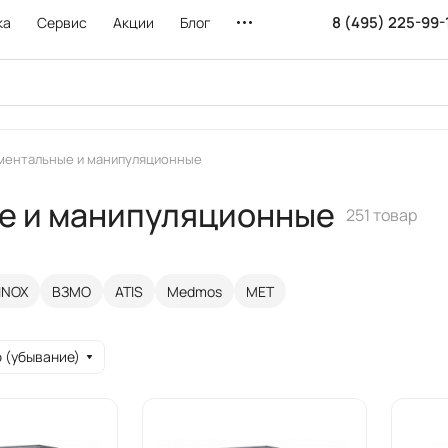
8 (495) 225-99-
ка
Сервис
Акции
Блог
ментальные и манипуляционные
е и манипуляционные
251 товар
INOX
ВЗМО
ATIS
Medmos
MET
 (убывание)