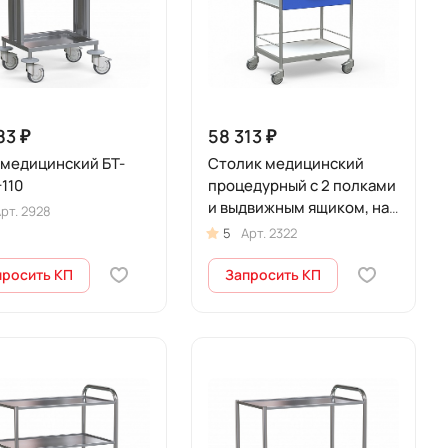
83 ₽
58 313 ₽
 медицинский БТ-
Столик медицинский
110
процедурный с 2 полками
и выдвижным ящиком, на
рт.
2928
колесах, БТ-СТН1-373-
5
Арт.
2322
мини
просить КП
Запросить КП