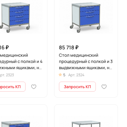
16 ₽
85 718 ₽
 медицинский
Стол медицинский
дурный с полкой и 4
процедурный с полкой и 3
ижными ящиками, на
выдвижными ящиками, на
ах, БТ-СТНА-374-
колесах, БТ-СТН3-375-
рт.
2323
5
Арт.
2324
мини
просить КП
Запросить КП