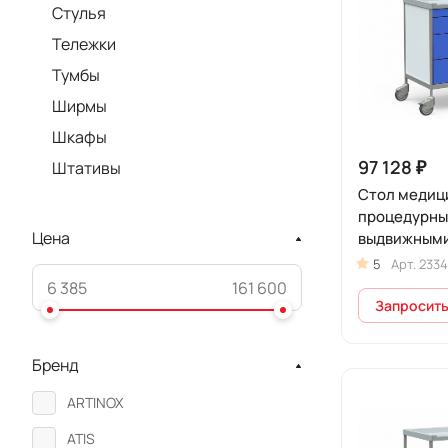
Стулья
Тележки
Тумбы
Ширмы
Шкафы
97 128 ₽
Штативы
Стол медиц
процедурный
Цена
выдвижными
колесах, БТ
5
Арт.
2334
Запросить
Бренд
ARTINOX
ATIS