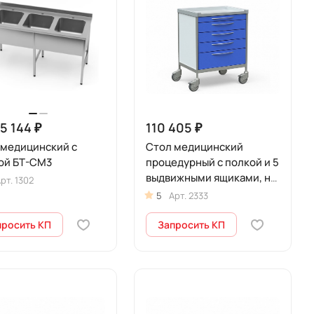
15 144 ₽
110 405 ₽
 медицинский с
Стол медицинский
ой БТ-СМ3
процедурный с полкой и 5
выдвижными ящиками, на
рт.
1302
колесах, БТ-СТНА-365
5
Арт.
2333
просить КП
Запросить КП