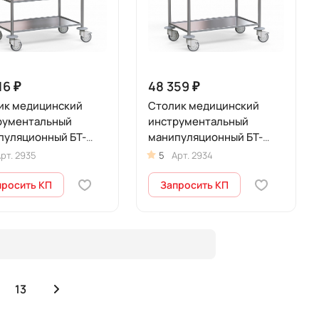
16 ₽
48 359 ₽
ик медицинский
Столик медицинский
рументальный
инструментальный
пуляционный БТ-
манипуляционный БТ-
135
СТН-130
рт.
2935
5
Арт.
2934
просить КП
Запросить КП
13