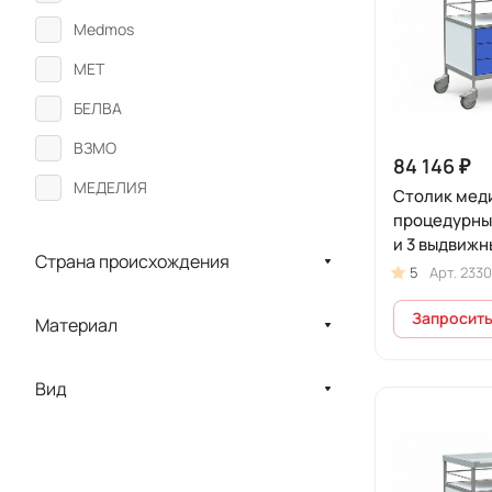
Medmos
MET
БЕЛВА
ВЗМО
84 146 ₽
МЕДЕЛИЯ
Столик мед
процедурный
МЕДИН
и 3 выдвиж
Страна происхождения
Промет
на колесах,
5
Арт.
2330
Запросить
Материал
Вид