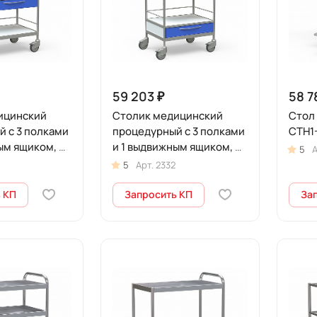
59 203 ₽
58 7
ицинский
Столик медицинский
Стол
 с 3 полками
процедурный с 3 полками
СТН1-
ым ящиком, на
и 1 выдвижным ящиком, на
5
А
-СТН1-342
колесах, БТ-СТН1-344
5
Арт.
2332
 КП
Запросить КП
За