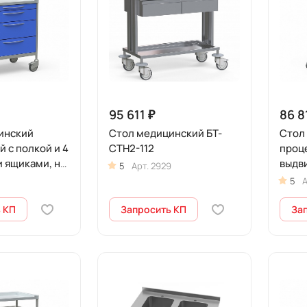
95 611 ₽
86 8
инский
Стол медицинский БТ-
Стол
 с полкой и 4
СТН2-112
проце
 ящиками, на
выдв
5
Арт.
2929
-СТНА-366
колес
5
А
мини
 КП
Запросить КП
За