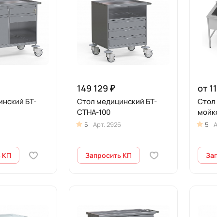
149 129 ₽
от 1
инский БТ-
Стол медицинский БТ-
Стол
СТНА-100
мойк
5
Арт.
2926
5
А
 КП
Запросить КП
За