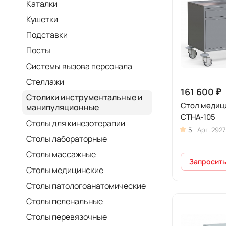
Каталки
Кушетки
Подставки
Посты
Системы вызова персонала
Стеллажи
161 600 ₽
Столики инструментальные и
Стол медиц
манипуляционные
СТНА-105
Столы для кинезотерапии
5
Арт.
2927
Столы лабораторные
Столы массажные
Запросить
Столы медицинские
Столы патологоанатомические
Столы пеленальные
Столы перевязочные