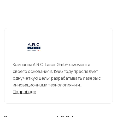
Компания A.R.C. Laser GmbH с момента
своего основания в 1996 году преследует
одну четкую цель: разрабатывать лазеры с
инновационными технологиями и
высочайшими стандартами качества,
Подробнее
обеспечивающие щадящие и эффективные
методы применения в современной
медицине.