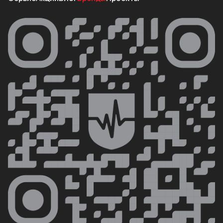
клиентов.
Компания AirSep стремится к тому, чтобы ее
продукты помогали людям получать чистый
воздух, необходимый для оздоровления
организма. Стремительный рост продаж и
популярность бренда свидетельствуют о
том, что AirSep является одним из лидеров
на рынке, заинтересованных в здоровье и
благополучии своих клиентов.