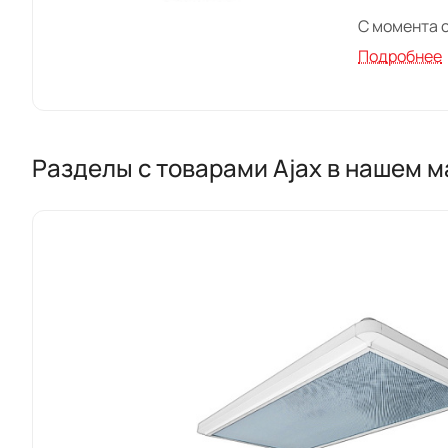
С момента 
использова
Подробнее
высоким ми
Ключевыми 
Разделы с товарами Ajax в нашем 
Широкий 
стерилизац
Высокое 
эффективно
Надежнос
безопаснос
Професси
по всем во
Ajax – это 
оборудован