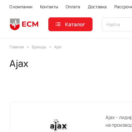
О компании
Контакты
Оплата
Доставка
Рассроч
Каталог
Главная
Бренды
Ajax
Ajax
Ajax – лид
на произво