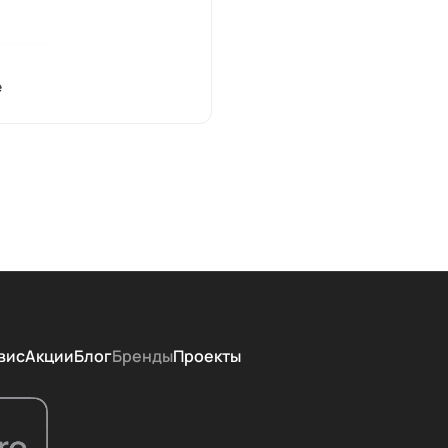
е
вис
Акции
Блог
Бренды
Проекты