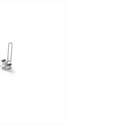
ы для силовых упражнений в воде;
овые тренажеры;
ы для занятий йогой и пилатесом в воде;
ы для аэробики и кардио в воде.
ренажеров Aqquatix c.r.l. разработан с учетом индивидуал
ют эргономичный дизайн и могут использоваться как для п
домашних условиях.
tix c.r.l. является лидером на рынке инновационных трена
этого бренда, вы получите возможность проводить эффект
аксимальную пользу вашему здоровью и физической форме