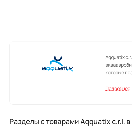
Aqquatix c.
аквааэробик
которые по
Основная ми
Подробнее
достичь оп
экологическ
для здоров
Разделы с товарами Aqquatix c.r.l.
Продукция A