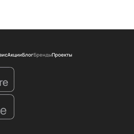
вис
Акции
Блог
Бренды
Проекты