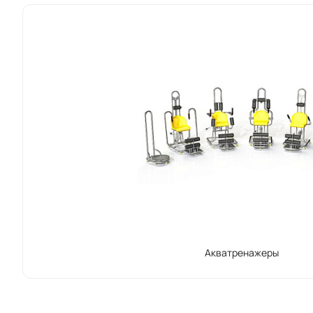
числе:
Тренажер
Аква-бег
Тренажер
Тренажер
Каждый из т
модели име
спортом в 
Бренд Aqqua
продукцию 
принесут м
Акватренажеры