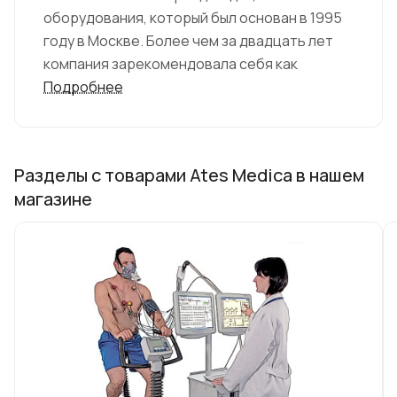
оборудования, который был основан в 1995
году в Москве. Более чем за двадцать лет
компания зарекомендовала себя как
надежный поставщик высококачественного
Подробнее
медицинского оборудования и медицинских
расходных материалов.
Разделы с товарами Ates Medica в нашем
Основными направлениями деятельности
магазине
Ates Medica являются проектирование,
производство и поставка оборудования для
функциональной диагностики, хирургии,
стерилизации, инфузионной терапии, а
также стационарной и амбулаторной
помощи. Вся продукция соответствует
требованиям качества и безопасности,
предъявляемым к медицинскому
оборудованию.