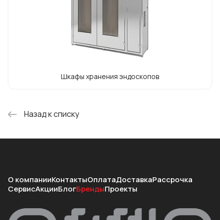
обслуживается более 2000
единиц Установок для мойки и
дезинфекции гибких эндоскопов серии
BANDEQ.»
Шкафы хранения эндоскопов
Назад к списку
О компании
Контакты
Оплата
Доставка
Рассрочка
Сервис
Акции
Блог
Бренды
Проекты