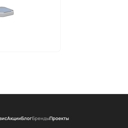
т включает портативные и стационарные устройства для ф
ные решения для лечения боли, восстановления после тра
ицинских проблем.
одукцию Biomag, получаете передовые технологии, высокое
вис
Акции
Блог
Бренды
Проекты