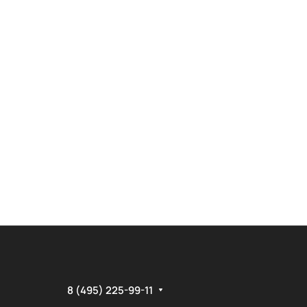
изиотерапии и магнитотерапии. Предлагает
вм и операций, улучшения кровообращения и
 качество и результативность лечения.
8 (495) 225-99-11