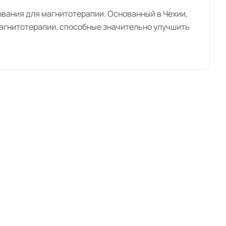
вания для магнитотерапии. Основанный в Чехии,
агнитотерапии, способные значительно улучшить
в области медицинской технологии. Команда
е постоянно стремятся к совершенству и
й на использовании магнитных полей для
тройства, которые обеспечивают точечное и
имальных результатов при лечении широкого
ренд строго следит за соблюдением
надежность и доверие в каждом изделии,