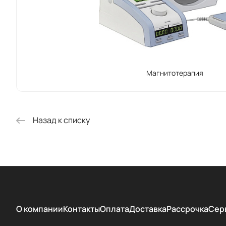
Ассортимен
разнообраз
других мед
Выбирая пр
Магнитотерапия
Назад к списку
О компании
Контакты
Оплата
Доставка
Рассрочка
Сер