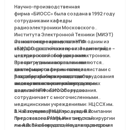
Научно-производственная
фирма «БИОСС» была создана в 1992 году
сотрудниками кафедры
радиоэлектроники Московского
Института Электронной Техники (МИЭТ)
и в настоящее время является одним из
Основное производство НПФ
ведущих российских производителей
«БИОСС» расположено в г. Зеленограде –
медицинского оборудования.
центре российской микроэлектроники.
Приоритетным направлением
Все сотрудники компании являются
деятельности фирмы является
квалифицированными специалистами с
разработка и производство
опытом работы в производстве
В ходе разработки нового оборудования
медицинского ультразвукового
высокотехнологичной продукции.
и совершенствования выпускаемых
диагностического оборудования.
моделей НПФ «БИОСС» тесно
сотрудничает с многочисленными
медицинскими учреждениями: НЦССХ им.
А.Н. Бакулева, РНЦХ им. акад. Б.В.
В настоящее время продукция компании
Петровского РАМН, Институтом хирургии
представлена на рынке широкой
им. А.В. Вишневского, Научным центром
линейкой оборудования для проведения