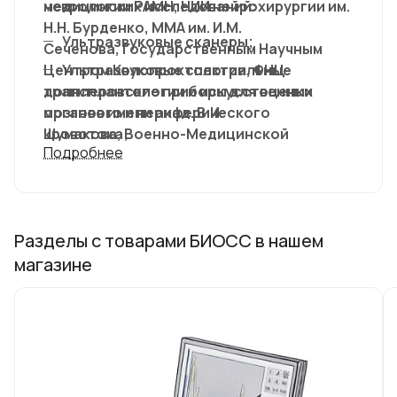
неврологии РАМН, НИИ нейрохирургии им.
медицинских исследований:
Н.Н. Бурденко, ММА им. И.М.
Ультразвуковые сканеры;
Сеченова, Государственным Научным
Центром Колопроктологии, ФНЦ
Ультразвуковые спектральные
трансплантологии и искусственных
допплеровские приборы для оценки
органов имени акад. В.И.
мозгового и периферического
Шумакова, Военно-Медицинской
кровотока;
Подробнее
Академией имени С. М.
Одномерные ультразвуковые сканеры
КИРОВА, Российским национальным
(эхоэнцефалографы, синусканы) для
исследовательским медицинским
экспресс-диагностики;
университетом имени Н. И. Пирогова и
Фетальные мониторы для диагностики
Разделы с товарами БИОСС в нашем
многими другими.
состояния плода и матери во время
магазине
беременности и родов;
Комплекс для эффективного лечения
геморроя методом дезартеризации
геморроидальных узлов под контролем
ультразвуковой допплерографии и др.