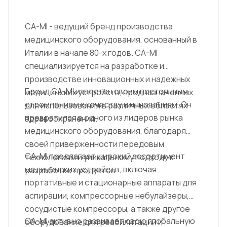
CA-MI - ведущий бренд производства
медицинского оборудования, основанный в
Италии в начале 80-х годов. CA-MI
специализируется на разработке и
производстве инновационных и надежных
Бренд CA-MI известен своим постоянным
медицинских устройств, предназначенных
стремлением к качеству и инновациям. Он
для использования в различных областях
превратился в одного из лидеров рынка
здравоохранения.
медицинского оборудования, благодаря
своей приверженности передовым
CA-MI предлагает широкий ассортимент
технологиям и уникальному подходу к
медицинских устройств, включая
разработке продуктов.
портативные и стационарные аппараты для
аспирации, компрессорные небулайзеры,
сосудистые компрессоры, а также другое
CA-MI активно развивает свою глобальную
оборудование для реабилитации и